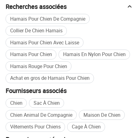
animaux de compagnie, notre mission est de devenir votre
Recherches associées
compagnon de confiance dans la vie des animaux de
compagnie. Que ce soit en fournissant des produits
Harnais Pour Chien De Compagnie
exceptionnels ou par l'amélioration continue et
Collier De Chien Harnais
l'innovation, nous nous efforçons sans relâche de vous
assurer que vous et vos animaux de compagnie avez une
Harnais Pour Chien Avec Laisse
vie meilleure.
Harnais Pour Chien
Harnais En Nylon Pour Chien
Nous sommes impatients de collaborer. N'hésitez pas à
me contacter à tout moment.
Harnais Rouge Pour Chien
Achat en gros de Harnais Pour Chien
Fournisseurs associés
Chien
Sac À Chien
Chien Animal De Compagnie
Maison De Chien
Vêtements Pour Chiens
Cage À Chien