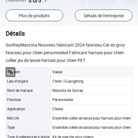
5.0/5
Évaluation
Plus de produits
Détails de l'entreprise
Détails
SunRayMascota Nouveau fabricant 2024 faisceau Cat en gros
faisceau pour chien personnalisé Fabricant harnais pour chien
collier jeu de laisse harnais pour chien PET
Élément
Valeur
Lieu d'origine
Chine / Guangdong
Nom de marque
Mascota de Sunray
Fonction
Personnalisé
Application
Chiens
Mot clé
Ensemble collier de laisse pour harnais pour chien
Type
Ensemble collier de laisse pour harnais pour chien
Type à collerette et à laisse
Kit de marche pour chiens