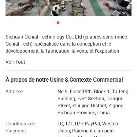
Sichuan Genial Technology Co., Ltd (ci-après dénommée
Genial Tech), spécialisée dans la conception et le
développement, la fabrication, la vente et l'exposition
d'équipements de divertissement et de paysages. Les
Voir Tout
produits peuvent être divisés principalement en 3 types de
nos produits, produits de simulation, paysages et
lanternes de festival, y compris les dinosaures
À propos de notre Usine & Contexte Commercial
animatroniques, sculptures en fibre de verre, sculptures en
Adresse
No.9, Floor 19th, Block 1, Taifeng
métal, sculptures en ciment, Sculptures en pierre,
Building, East Section, Dangui
sculptures en herbe artificielle, lanternes de festival,
Street, Ziliujing District, Zigong,
champ d'excavation enterré, paysages miniatures etc. Ils
Sichuan Province, China.
sont largement utilisés dans les plazas de ville, les jardins,
les parcs à thème, etc.
Conditions de
LC, T/T, D/P, PayPal, Western
Paiement
Union, Paiement d'un petit
Nous sommes entrés sur le marché outre-mer alors que