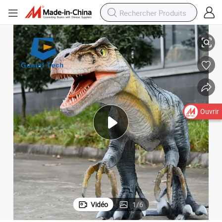
à thème
Modèle de dinosaure animatronique décoration d&#039;animal de parc 
Ouvrir
Vidéo
1
/
6