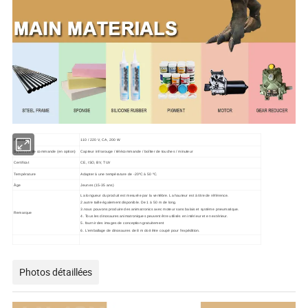
Puissance
110 / 220 V, CA, 200 W
Systèmes de commande (en option)
Capteur infrarouge / télécommande / boîtier de touches / minuteur
Certificat
CE, ISO, BV, TUV
Température
Adapter à une température de -20ºC à 50 ºC.
Âge
Jeunes (15-35 ans)
La longueur du produit est mesurée par la vertèbre. La hauteur est à titre de référence.
2.autre taille également disponible. De 1 à 50 m de long.
3.nous pouvons produire des animatronics avec moteur sans balais et système pneumatique.
Remarque
4. Tous les dinosaures animatroniques peuvent être utilisés en intérieur et en extérieur.
5. fournir des images de conception gratuitement
6. L'emballage de dinosaures de 8 m doit être coupé pour l'expédition.
Photos détaillées