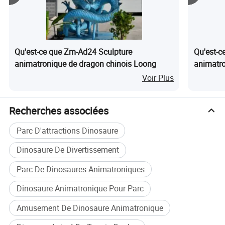
Qu'est-ce que Zm-Ad24 Sculpture
Qu'est-c
animatronique de dragon chinois Loong
animatro
taille ré
Voir Plus
Recherches associées
Parc D'attractions Dinosaure
Dinosaure De Divertissement
Emballage et expédition
Parc De Dinosaures Animatroniques
Dinosaure Animatronique Pour Parc
Amusement De Dinosaure Animatronique