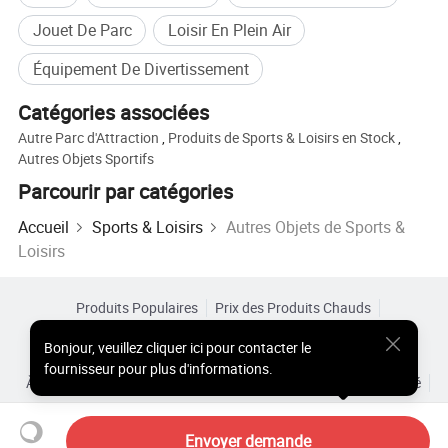
Jouet De Parc
Loisir En Plein Air
Équipement De Divertissement
Catégories associées
Autre Parc d'Attraction
,
Produits de Sports & Loisirs en Stock
,
Autres Objets Sportifs
Parcourir par catégories
Accueil
Sports & Loisirs
Autres Objets de Sports &
Loisirs
Produits Populaires
Prix des Produits Chauds
Produits Chauds en Gros
Acheteur Vedette de
Site PC
Bonjour
,
veuillez cliquer ici pour contacter le
Aperçus
fournisseur pour plus d'informations.
À Propos de
Accord d’Utilisateur
Politique de Confidentialité
Contact
Copyright © 2026 Focus Technology Co., Ltd. All Rights Reserved
Envoyer demande