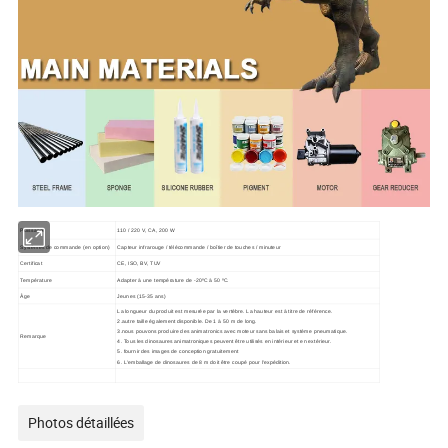
Puissance
110 / 220 V, CA, 200 W
Systèmes de commande (en option)
Capteur infrarouge / télécommande / boîtier de touches / minuteur
Certificat
CE, ISO, BV, TUV
Température
Adapter à une température de -20ºC à 50 ºC.
Âge
Jeunes (15-35 ans)
La longueur du produit est mesurée par la vertèbre. La hauteur est à titre de référence.
2.autre taille également disponible. De 1 à 50 m de long.
3.nous pouvons produire des animatronics avec moteur sans balais et système pneumatique.
Remarque
4. Tous les dinosaures animatroniques peuvent être utilisés en intérieur et en extérieur.
5. fournir des images de conception gratuitement
6. L'emballage de dinosaures de 8 m doit être coupé pour l'expédition.
Photos détaillées