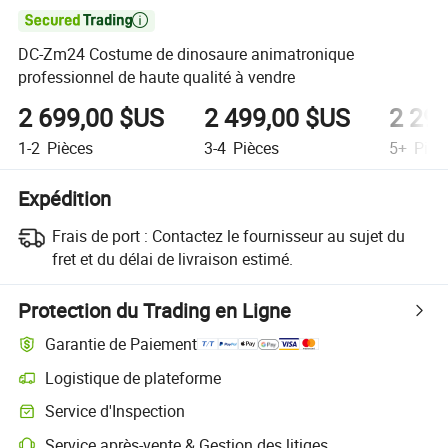

DC-Zm24 Costume de dinosaure animatronique
professionnel de haute qualité à vendre
2 699,00 $US
2 499,00 $US
2 29
1-2
Pièces
3-4
Pièces
5+
Pièc
Expédition
Frais de port :
Contactez le fournisseur au sujet du
fret et du délai de livraison estimé.
Protection du Trading en Ligne
Garantie de Paiement
Logistique de plateforme
Service d'Inspection
Service après-vente & Gestion des litiges