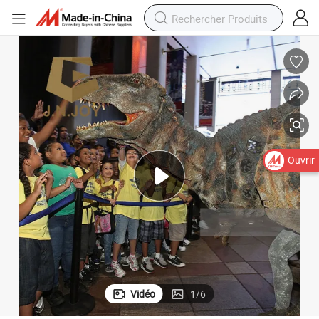
Ouvrir
Vidéo
1
/
6