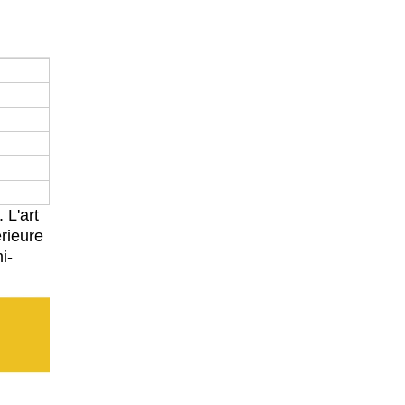
 L'art
rieure
i-