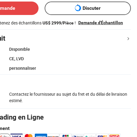
emande
Discuter
tenez des échantillons
!
Demande d'Échantillon
US$ 2999/Pièce
it
Disponible
CE, LVD
personnaliser
Contactez le fournisseur au sujet du fret et du délai de livraison
estimé.
rading en Ligne
ment