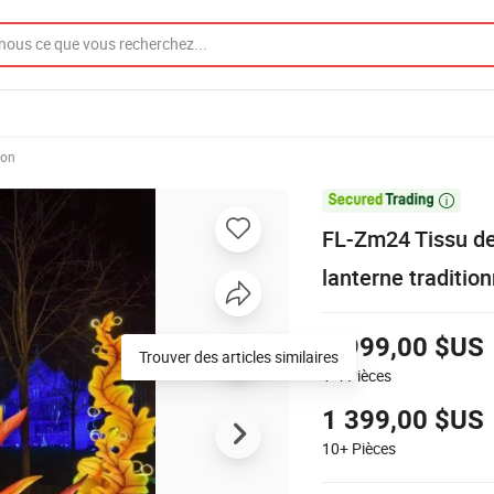
ton

FL-Zm24 Tissu de 
lanterne traditio
1 999,00 $US
Trouver des articles similaires
1-4
Pièces
1 399,00 $US
10+
Pièces