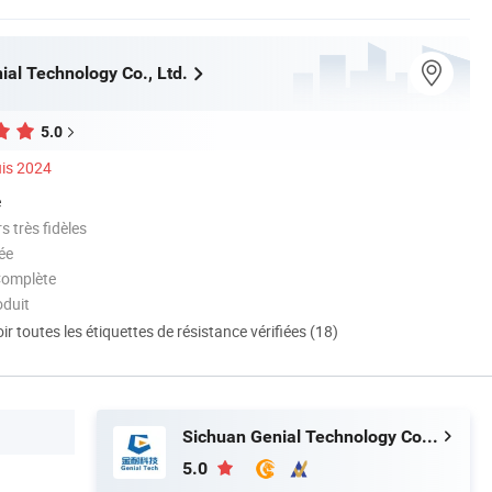
ial Technology Co., Ltd.
5.0
is 2024
é
 très fidèles
ée
Complète
oduit
ir toutes les étiquettes de résistance vérifiées (18)
Sichuan Genial Technology Co., Ltd.
5.0