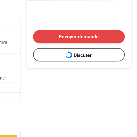
Envoyer demande
tival
Discuter
nnel