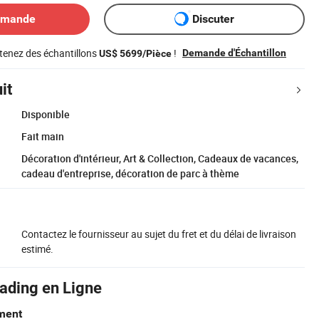
emande
Discuter
tenez des échantillons
!
Demande d'Échantillon
US$ 5699/Pièce
it
Disponible
Fait main
Décoration d'intérieur, Art & Collection, Cadeaux de vacances,
cadeau d'entreprise, décoration de parc à thème
Contactez le fournisseur au sujet du fret et du délai de livraison
estimé.
rading en Ligne
ment