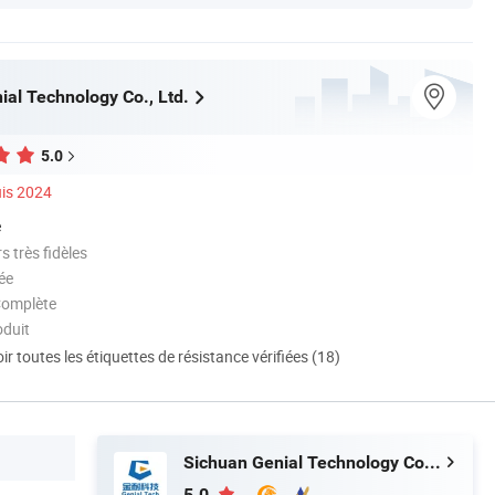
ial Technology Co., Ltd.
5.0
is 2024
é
 très fidèles
ée
Complète
oduit
ir toutes les étiquettes de résistance vérifiées (18)
Sichuan Genial Technology Co., Ltd.
5.0