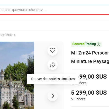
rt en Résine

Ml-Zm24 Personna
Miniature Paysa
5 699,00 $US
Trouver des articles similaires
1-2
Pièces
5 299,00 $US
5+
Pièces