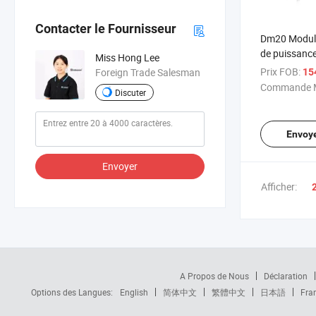
Contacter le Fournisseur
Dm20 Module
de puissance
Miss Hong Lee
haut-parleurs
Prix FOB:
Foreign Trade Salesman
15
caisson de 
Commande M
Discuter
Envoy
Envoyer
Afficher:
A Propos de Nous
Déclaration
Options des Langues:
English
简体中文
繁體中文
日本語
Fra