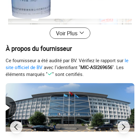
Voir Plus
À propos du fournisseur
Ce fournisseur a été audité par BV. Vérifiez le rapport sur
le
site officiel de BV
avec l'identifiant "
MIC-ASI269656
". Les
éléments marqués "
" sont certifiés.
L'emballage et expédition
20kg/drum, 230 kg/tambour, 1150kg/l'IBC, RÉSERVOIR 23-
25Tonnes/ISO