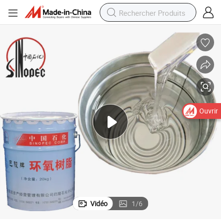
(Numéro CAS 1675-54-3)
Résine époxy liquide Sinopec Cyd-128 pour l&#039;isolation électrique 
Ouvrir
Vidéo
1
/
6