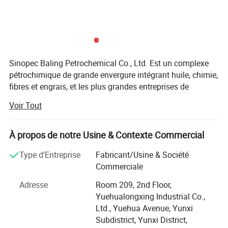
Sinopec Baling Petrochemical Co., Ltd. Est un complexe
pétrochimique de grande envergure intégrant huile, chimie,
fibres et engrais, et les plus grandes entreprises de
production de polymères de lithium, de résine époxy, de
Voir Tout
caprolactam et de cyclohexanone commerciales.
Bing Petrochemical Co. Ltd., affiliée à Sinopec, elle compte
À propos de notre Usine & Contexte Commercial
14 unités affiliées, dont la division Olefin (raffinerie de
pétrole), la division cyclohexanone, la fabrique de fibres
Type d'Entreprise
Fabricant/Usine & Société
synthétiques, la division du caoutchouc synthétique, la
Commerciale
division de la résine époxyde, Division de l'énergie
Adresse
Room 209, 2nd Floor,
thermique, Division de l'énergie, Division de
Yuehualongxing Industrial Co.,
l'approvisionnement et du traitement de l'eau, Division de
Ltd., Yuehua Avenue, Yunxi
l'approvisionnement et de la commercialisation,
Subdistrict, Yunxi District,
Communauté Yunxi, Communauté urbaine et etc...