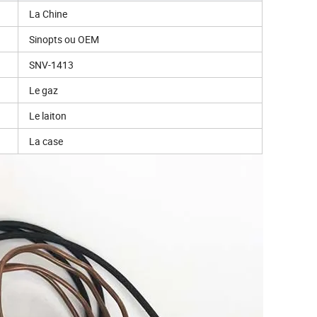
La Chine
Sinopts ou OEM
SNV-1413
Le gaz
Le laiton
La case