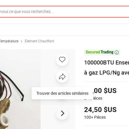
 Température
Élément Chauffant

100000BTU Ensemb
à gaz LPG/Ng ave
36,00 $US
Trouver des articles similaires
2-4
Pièces
24,50 $US
100+
Pièces