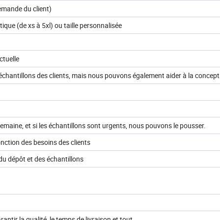
demande du client)
atique (de xs à 5xl) ou taille personnalisée
ctuelle
chantillons des clients, mais nous pouvons également aider à la concept
emaine, et si les échantillons sont urgents, nous pouvons le pousser.
nction des besoins des clients
du dépôt et des échantillons
tir la qualité, le temps de livraison et tout.