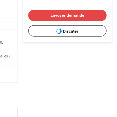
Envoyer demande
Discuter
0,
ns les 7