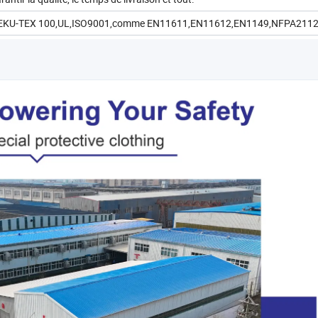
TUV,OEKU-TEX 100,UL,ISO9001,comme EN11611,EN11612,EN1149,NFPA2112 