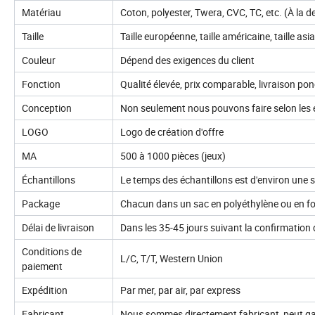
Matériau
Coton, polyester, Twera, CVC, TC, etc. (À la 
Taille
Taille européenne, taille américaine, taille asi
Couleur
Dépend des exigences du client
Fonction
Qualité élevée, prix comparable, livraison pon
Conception
Non seulement nous pouvons faire selon les é
LOGO
Logo de création d'offre
MA
500 à 1000 pièces (jeux)
Échantillons
Le temps des échantillons est d'environ une s
Package
Chacun dans un sac en polyéthylène ou en fo
Délai de livraison
Dans les 35-45 jours suivant la confirmation 
Conditions de
L/C, T/T, Western Union
paiement
Expédition
Par mer, par air, par express
Fabricant
Nous sommes directement fabricant, peut garan