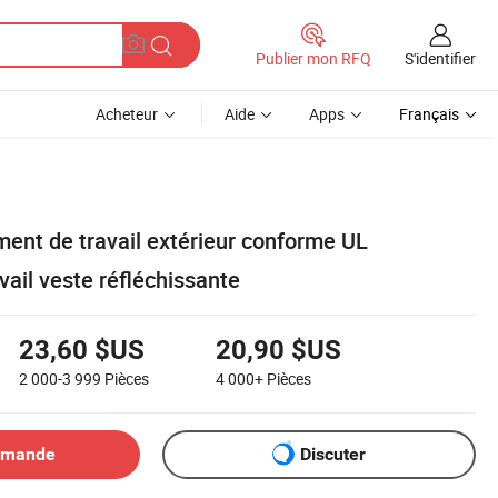
S'identifier
Publier mon RFQ
Acheteur
Aide
Apps
Français
ment de travail extérieur conforme UL
ail veste réfléchissante
23,60 $US
20,90 $US
2 000-3 999
Pièces
4 000+
Pièces
emande
Discuter