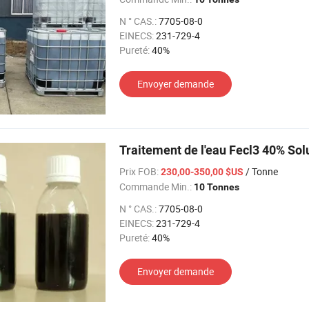
N ° CAS.:
7705-08-0
EINECS:
231-729-4
Pureté:
40%
Envoyer demande
Traitement de l'eau Fecl3 40% Solu
Prix FOB:
/ Tonne
230,00-350,00 $US
Commande Min.:
10 Tonnes
N ° CAS.:
7705-08-0
EINECS:
231-729-4
Pureté:
40%
Envoyer demande