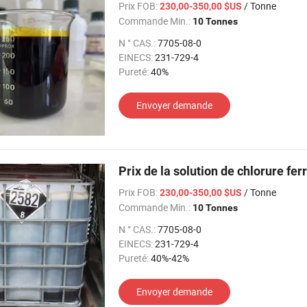
Prix FOB:
/ Tonne
230,00-350,00 $US
Commande Min.:
10 Tonnes
N ° CAS.:
7705-08-0
EINECS:
231-729-4
Pureté:
40%
Envoyer demande
Prix de la solution de chlorure fe
Prix FOB:
/ Tonne
230,00-350,00 $US
Commande Min.:
10 Tonnes
N ° CAS.:
7705-08-0
EINECS:
231-729-4
Pureté:
40%-42%
Envoyer demande