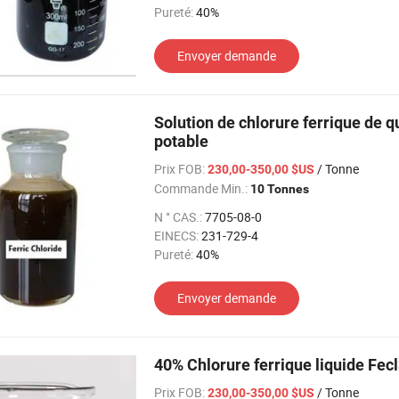
Pureté:
40%
Envoyer demande
Solution de chlorure ferrique de q
potable
Prix FOB:
/ Tonne
230,00-350,00 $US
Commande Min.:
10 Tonnes
N ° CAS.:
7705-08-0
EINECS:
231-729-4
Pureté:
40%
Envoyer demande
40% Chlorure ferrique liquide Fec
Prix FOB:
/ Tonne
230,00-350,00 $US