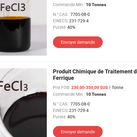
Commande Min.:
10 Tonnes
N ° CAS.:
7705-08-0
EINECS:
231-729-4
Pureté:
40%
Envoyer demande
Produit Chimique de Traitement d
Ferrique
Prix FOB:
/ Tonne
230,00-350,00 $US
Commande Min.:
10 Tonnes
N ° CAS.:
7705-08-0
EINECS:
231-729-4
Pureté:
40%
Envoyer demande