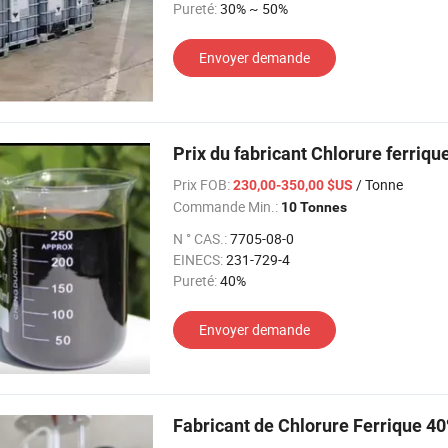
Pureté:
30% ~ 50%
Envoyer demande
Prix du fabricant Chlorure ferriq
Prix FOB:
/ Tonne
230,00-350,00 $US
Commande Min.:
10 Tonnes
N ° CAS.:
7705-08-0
EINECS:
231-729-4
Pureté:
40%
Envoyer demande
Fabricant de Chlorure Ferrique 40