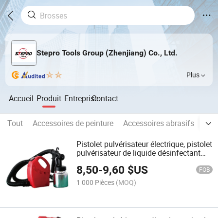
Stepro Tools Group (Zhenjiang) Co., Ltd.
Plus
Accueil
Produit
Entreprise
Contact
Tout
Accessoires de peinture
Accessoires abrasifs
Nive
Pistolet pulvérisateur électrique, pistolet
pulvérisateur de liquide désinfectant
600W
8,50
-
9,60
$US
FOB
1 000 Pièces
(MOQ)