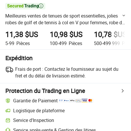

Meilleures ventes de tenues de sport essentielles, jolies
robes de golf et de tennis à col en V pour femmes, robe de
sport à manches longues avec col à revers et ourlet fluide -
11,38 $US
10,98 $US
10,78 $US
Sans shorts
5-99
Pièces
100-499
Pièces
500-499 999
Pièc
Expédition
Frais de port :
Contactez le fournisseur au sujet du
fret et du délai de livraison estimé.
Protection du Trading en Ligne
Garantie de Paiement
Logistique de plateforme
Suivi d'expédition plus clair avec des logistiques prises en charge par 
Service d'Inspection
Inspection préalable à l'expédition optionnelle pour des contrôles de qu
Service après-vente & Gestion des litiges