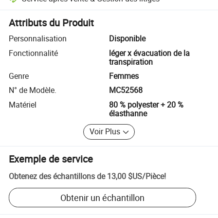
Résolution des litiges assistée par la plateforme, y compris les rembo
Attributs du Produit
Personnalisation
Disponible
Fonctionnalité
léger x évacuation de la
transpiration
Genre
Femmes
N° de Modèle.
MC52568
Matériel
80 % polyester + 20 %
élasthanne
Voir Plus
Exemple de service
Obtenez des échantillons de
13,00 $US
/
Pièce
!
Obtenir un échantillon