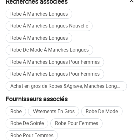
Recherches associées
• Durabilité : définition des priorités de la responsabilité
environnementale à chaque étape.
Robe À Manches Longues
• La diversité : la création de dessins et modèles inclusif
Robe À Manches Longues Nouvelle
pour tous les types de corps et les niveaux de remise en
forme.
Robe À Manches Longues
Marchés cibles
Robe De Mode À Manches Longues
• Les détaillants et distributeurs
Robe À Manches Longues Pour Femmes
• Les gymnases et les studios de fitness
Robe À Manches Longues Pour Femmes
• des équipes sportives et des organisations
Achat en gros de Robes &Agrave; Manches Longues Pour Femmes
• Les entreprises de commerce électronique
Fournisseurs associés
Robe
Vêtements En Gros
Robe De Mode
Robe De Soirée
Robe Pour Femmes
Robe Pour Femmes