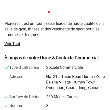
Morecredit est un fournisseur leader de haute qualité de la
salle de gym, fitness et des vêtements de sport pour les
hommes et femmes.
Voir Tout
Avec un engagement à l'innovation, le style et confort,
nous nous spécialisons dans la fourniture de produits de
gros premium et offrant des services de conception
À propos de notre Usine & Contexte Commercial
personnalisée à l'entreprise mondiale d'acheteurs.
Type d'Entreprise
Société Commerciale
Notre mission
Adresse
No. 216, Taian Road Humen Zone,
de donner aux individus à atteindre leurs objectifs de
Beizha Village, Humen Town,
fitness en fournissant des vêtements qui allie
Dongguan, Guangdong, China
performances, durabilité et de l'esthétique moderne. Nous
Surface de l'Usine
250 Mètres Carrés
visons à être le partenaire privilégié pour les entreprises en
Private Label abordables et de vêtements de sport de haute
quête d'usure de remise en forme de haute qualité et de
qualité de vendeur, col polo à manches longues robes
Nombre
8
solutions de marque personnalisées.