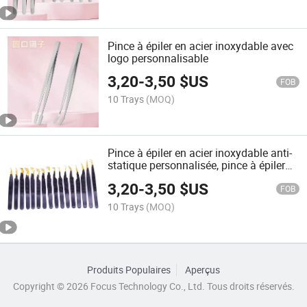
Pince à épiler en acier inoxydable avec
logo personnalisable
3,20
-
3,50
$US
FOB
10 Trays
(MOQ)
Pince à épiler en acier inoxydable anti-
statique personnalisée, pince à épiler
pour sourcils, étiquette privée
3,20
-
3,50
$US
FOB
10 Trays
(MOQ)
Produits Populaires
Aperçus
Copyright © 2026 Focus Technology Co., Ltd. Tous droits réservés.