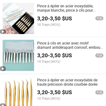
Pince à épiler en acier inoxydable,
marque blanche, pince à cils pour
extensions de cils, ensemble d'outils
3,20
-
3,50
$US
pour cils, pince à épiler pointue
FOB
10 Trays
(MOQ)
Pince à cils en acier avec motif
diamant antidérapant corrosif, embout
en fibre sans espaces
3,20
-
3,50
$US
FOB
10 Trays
(MOQ)
Pince à épiler en acier inoxydable de
haute précision droite courbée dorée
3,20
-
3,50
$US
FOB
10 Trays
(MOQ)