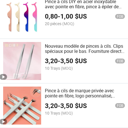
Pince à cils DIY en acier inoxydable
avec pointe en fibre, pince à épiler de
précision
0,80
-
1,00
$US
FOB
20 pièces
(MOQ)
Nouveau modèle de pinces à cils. Clips
spéciaux pour le bas. Fourniture directe
d'usine
3,20
-
3,50
$US
FOB
10 Trays
(MOQ)
Pince à cils de marque privée avec
pointe en fibre, logo personnalisé,
extension de cils en volume
3,20
-
3,50
$US
FOB
10 Trays
(MOQ)