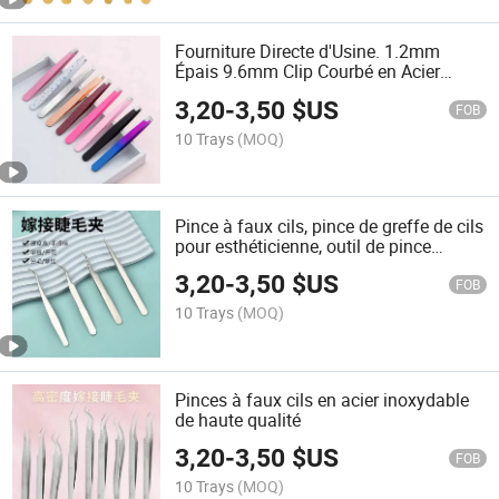
Fourniture Directe d'Usine. 1.2mm
Épais 9.6mm Clip Courbé en Acier
Inoxydable pour Sourcils. Clip de
3,20
-
3,50
$US
Réparation pour Sourcils, Angle Incliné,
FOB
10 Trays
(MOQ)
Pince à faux cils, pince de greffe de cils
pour esthéticienne, outil de pince
courbée colorée
3,20
-
3,50
$US
FOB
10 Trays
(MOQ)
Pinces à faux cils en acier inoxydable
de haute qualité
3,20
-
3,50
$US
FOB
10 Trays
(MOQ)