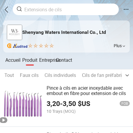
Shenyang Waters International Co., Ltd
Plus
Accueil
Produit
Entreprise
Contact
Tout
Faux cils
Cils individuels
Cils de fan préfabriqués
Pince à cils en acier inoxydable avec
embout en fibre pour extension de cils
3,20
-
3,50
$US
FOB
10 Trays
(MOQ)