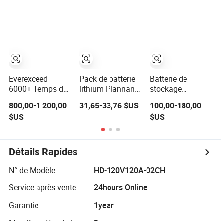
stockage
Domestique
Solaire 51.2V
d'énergie solaire
10kwh 200ah
200ah LiFePO4
au lithium-ion
avec BMS Intégré
pour le Stockage
pour Panneaux
d'Énergie
Solaires
Domestique
Domestiques
Everexceed
Pack de batterie
Batterie de
6000+ Temps de
lithium Plannano
stockage
Cycle 48V 100ah
: batterie lithium
d'énergie solaire
800,00-1 200,00
31,65-33,76 $US
100,00-180,00
Batterie Lithium
titanate solaire,
au lithium Bess
$US
$US
Solaire
2.4V 40ah
80kw 100kw
Rechargeable
batterie
125kw 261kwh à
LiFePO4
cylindrique
prix d'usine
lithium-ion, peut
Détails Rapides
être assemblée
avec le système
N° de Modèle.:
HD-120V120A-02CH
de stockage
d'énergie
Service après-vente:
24hours Online
commercial Ess
Garantie:
1year