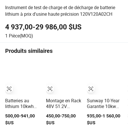
Instrument de test de charge et de décharge de batterie
lithium à prix d'usine haute précision 120V120A02CH
4 937,00-29 986,00 $US
1
Pièce(MOQ)
Produits similaires
Batteries au
Montage en Rack
Sunway 10-Year
lithium 10kwh
48V 51.2V
Garantie 10kw
48V200ah
LiFePO4 Batterie
LiFePO4 Batterie
500,00-941,00
450,00-750,00
935,00-1 560,00
LiFePO4 Pack de
de Stockage
16kwh Lithium
$US
$US
$US
batteries de
d'Énergie
Ion Batterie