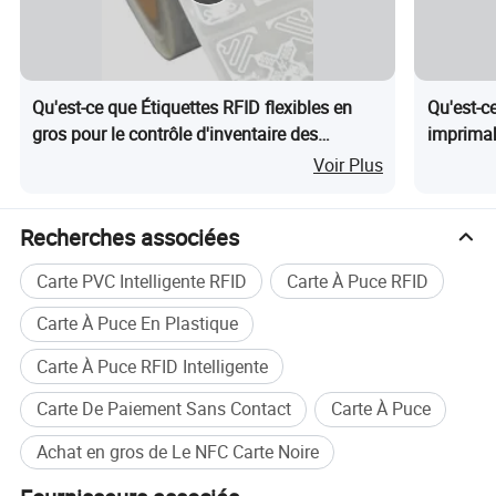
3. Large gamme d'application : carte IC sans contact peut
être utilisé dans les différents systèmes, les utilisateurs
Qu'est-ce que Étiquettes RFID flexibles en
Qu'est-c
peuvent définir différentes selon les mots de passe et de
gros pour le contrôle d'inventaire des
imprimab
conditions d'accès à différentes applications ;
vêtements dans les magasins de détail
Voir Plus
4. De bonnes performances de cryptage : pour le
Recherches associées
mécanisme de vérification, chaque secteur a l'opération
mot de passe et conditions d'accès, d'autres gens sont
Carte PVC Intelligente RFID
Carte À Puce RFID
très copier et de vérification de la fissure.
Carte À Puce En Plastique
Carte À Puce RFID Intelligente
Carte De Paiement Sans Contact
Carte À Puce
Achat en gros de Le NFC Carte Noire