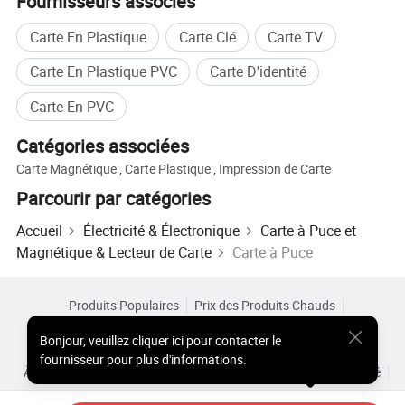
Fournisseurs associés
Carte En Plastique
Carte Clé
Carte TV
Carte En Plastique PVC
Carte D'identité
Carte En PVC
Catégories associées
Carte Magnétique
,
Carte Plastique
,
Impression de Carte
Parcourir par catégories
Accueil
Électricité & Électronique
Carte à Puce et
Magnétique & Lecteur de Carte
Carte à Puce
Produits Populaires
Prix des Produits Chauds
Produits Chauds en Gros
Acheteur Vedette de
Site PC
Bonjour
,
veuillez cliquer ici pour contacter le
Aperçus
fournisseur pour plus d'informations.
À Propos de
Accord d’Utilisateur
Politique de Confidentialité
Contact