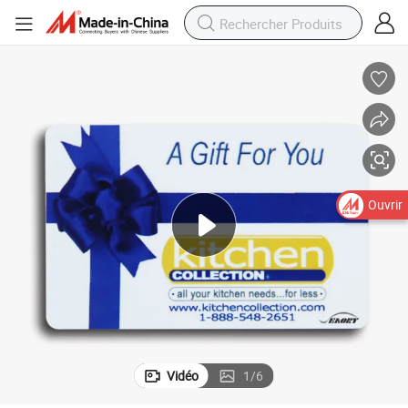
Ouvrir
Vidéo
1
/
6