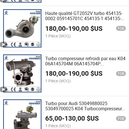
Haute qualité GT2052V turbo 454135-
0002 059145701C 454135-1 454135-
0001 turbocompresseur
180,00
-
190,00
$US
FOB
1 Pièce
(MOQ)
Turbo compresseur refroidi par eau K04
06A145704M 06A145704P
53049880020 53049880022
180,00
-
190,00
$US
turbocharger
FOB
1 Pièce
(MOQ)
Turbo pour Audi 53049880025
53049700025 K04 Turbocompresseur
de moteur ASJ/AZR
65,00
-
130,00
$US
FOB
1 Pièce
(MOQ)