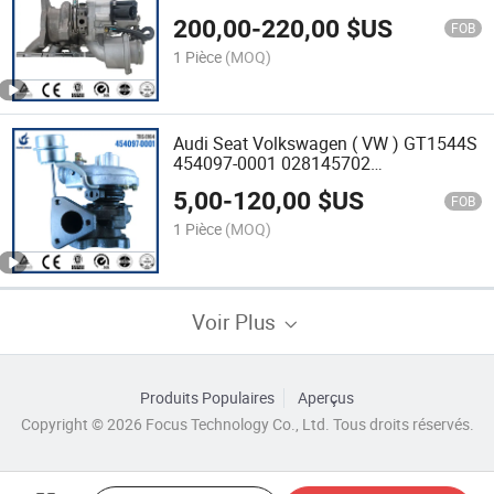
Skoda VW K03 pour moteur BWA
200,00
-
220,00
$US
53039880105 06F145701
FOB
06F145701H
1 Pièce
(MOQ)
Audi Seat Volkswagen ( VW ) GT1544S
454097-0001 028145702
Turbocompresseur CHRA pour moteur
5,00
-
120,00
$US
1Z AHU
FOB
1 Pièce
(MOQ)
Voir Plus
Produits Populaires
Aperçus
Copyright © 2026 Focus Technology Co., Ltd. Tous droits réservés.