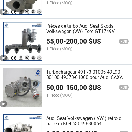
1 Pièce
(MOQ)
Pièces de turbo Audi Seat Skoda
Volkswagen (VW) Ford GT1749V
GT1749V (S2) 454232-5002S
55,00
-
200,00
$US
cartouche CHRA de turbocompresseur
FOB
en vente
1 Pièce
(MOQ)
Turbochargeur 49T73-01005 49E90-
80100 49373-01000 pour Audi CAXA
TD025 Kits de turbo
50,00
-
150,00
$US
FOB
1 Pièce
(MOQ)
Audi Seat Volkswagen ( VW ) refroidi
par eau K04 53049880064
06F145702C turbo pièces de rechange