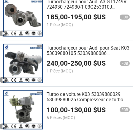
Turbochargeur pour Audi A3 GT1749V
724930 724930-1 03G253010J
03G253014H
185,00
-
195,00
$US
FOB
1 Pièce
(MOQ)
Turbochargeur pour Audi pour Seat K03
53039880105 53039880086
06F145701 06F145701B
240,00
-
250,00
$US
FOB
1 Pièce
(MOQ)
Turbo de voiture K03 53039880029
53039880025 Compresseur de turbo
pour Audi Seat Volkswagen (VW)
100,00
-
130,00
$US
FOB
5 Pièces
(MOQ)