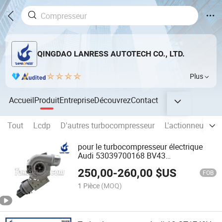
QINGDAO LANRESS AUTOTECH CO., LTD.
Plus
Accueil
Produit
Entreprise
Découvrez
Contact
Tout
Lcdp
D'autres turbocompresseur
L'actionneur élec
pour le turbocompresseur électrique
Audi 53039700168 BV43
53039880168 Turbo
250,00
-
260,00
$US
FOB
1 Pièce
(MOQ)