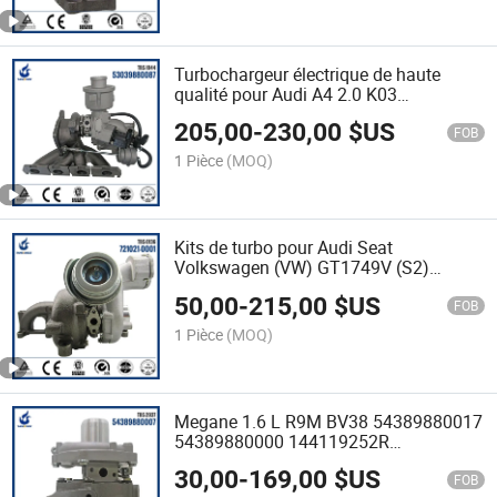
Turbochargeur électrique de haute
qualité pour Audi A4 2.0 K03
53039880087 06A145701A
205,00
-
230,00
$US
FOB
1 Pièce
(MOQ)
Kits de turbo pour Audi Seat
Volkswagen (VW) GT1749V (S2)
GTA1749MV ARL 721021-0001
50,00
-
215,00
$US
721021-5001S cartouche de
FOB
turbocompresseur à vendre
1 Pièce
(MOQ)
Megane 1.6 L R9M BV38 54389880017
54389880000 144119252R
Turbocompresseur en vente
30,00
-
169,00
$US
FOB