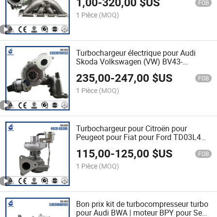
1,00
-
320,00
$US
CHRA turbocompresseur électrique à
FOB
vendre
1 Pièce
(MOQ)
Turbochargeur électrique pour Audi
Skoda Volkswagen (VW) BV43-
1874KXB419.18KVAXC CBAA CBAB
235,00
-
247,00
$US
CBAB CBDA CBDB 53039880132
FOB
53039880139 03L253010C
1 Pièce
(MOQ)
Turbochargeur pour Citroën pour
Peugeot pour Fiat pour Ford TD03L4
pour moteur HHJA 49131-05200
115,00
-
125,00
$US
6U3Q6K682AE turbo
FOB
1 Pièce
(MOQ)
Bon prix kit de turbocompresseur turbo
pour Audi BWA | moteur BPY pour Seat