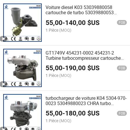
Voiture diesel K03 53039880058
cartouche de turbo 53039880053
turbocompresseur
55,00
-
140,00
$US
FOB
1 Pièce
(MOQ)
GT1749V 454231-0002 454231-2
Turbine turbocompresseur cartouche
CHRA
55,00
-
190,00
$US
FOB
1 Pièce
(MOQ)
turbochargeur de voiture K04 5304-970-
0023 53049880023 CHRA turbo
chargeur pour Audi
55,00
-
180,00
$US
FOB
1 Pièce
(MOQ)