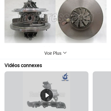
PROFIL DE LA SOCIÉTÉ
Voir Plus
Tanboress Technology Limited est un fabricant
Vidéos connexes
professionnel de turbocompresseur avec plus de 10 ans
d'expéRience àL'exportation.Nos principaux produits sont
soupape EGR, turbocompresseur éLectrique, actionneur
éLectrique, pièCes d'actionneur éLectrique (moteur,
indicateur de position, vis sans fin, clip),
turbocompresseur, cartouche, actionneur, logement de