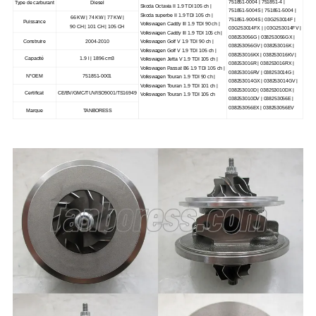
751851-0004 | 751851-4 |
Type de carburant
Diesel
Skoda Octavia II 1.9 TDI 105 ch |
751851-5004S | 751851-5004 |
Skoda superbe II 1.9 TDI 105 ch |
66 KW | 74 KW | 77 KW |
751851-9004S | 03G253014F |
Puissance
Volkswagen Caddy III 1.9 TDI 90 ch |
90 CH | 101 CH | 105 CH
03G253014FX | | 03G253014FV |
Volkswagen Caddy III 1.9 TDI 105 ch |
038253056G | 038253056GX |
Construire
2004-2010
Volkswagen Golf V 1.9 TDI 90 ch |
038253056GV | 038253016K |
Volkswagen Golf V 1.9 TDI 105 ch |
038253016KX | 038253016KV |
Capacité
1.9 l | 1896 cm3
Volkswagen Jetta V 1.9 TDI 105 ch |
038253016R | 038253016RX |
Volkswagen Passat B6 1.9 TDI 105 ch |
038253016RV | 038253014G |
N°OEM
751851-0001
Volkswagen Touran 1.9 TDI 90 ch |
038253014GX | 038253014GV |
Volkswagen Touran 1.9 TDI 101 ch |
038253010D | 038253010DX |
Certificat
CE/BV/GMC/TUV/ISO9001/TS16949
Volkswagen Touran 1.9 TDI 105 ch
038253010DV | 038253056E |
038253056EX | 038253056EV
Marque
TANBORESS