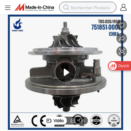
Ouvrir
Vidéo
1
/
6