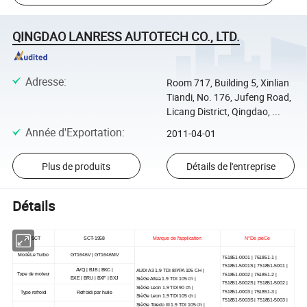
QINGDAO LANRESS AUTOTECH CO., LTD.
Adresse
:
Room 717, Building 5, Xinlian
Tiandi, No. 176, Jufeng Road,
Licang District, Qingdao, ...
Année d'Exportation
:
2011-04-01
Plus de produits
Détails de l'entreprise
Détails
N°SCT
SCT-1958
Marque de l'application
N°De pièCe
ModèLe Turbo
GT1646V | GT1646MV
751851-0001 | 751851-1 |
751851-5001S | 751851-5001 |
AVQ | BJB | BKC |
AUDI A3 1.9 TDI 8P/PA 105 CH |
Type de moteur
751851-0002 | 751851-2 |
BXE | BRU | BXF | BXJ
SièGe Altea 1.9 TDI 105 ch |
751851-5002S | 751851-5002 |
SièGe Leon 1.9 TDI 90 ch |
751851-0003 | 751851-3 |
Type refroidi
Refroidi par huile
SièGe Leon 1.9 TDI 105 ch |
751851-5003S | 751851-5003 |
SièGe Toledo III 1.9 TDI 105 ch |