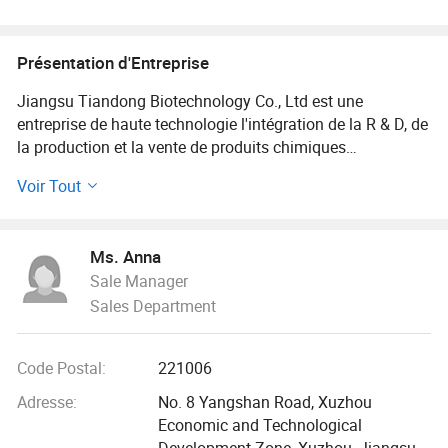
Présentation d'Entreprise
Jiangsu Tiandong Biotechnology Co., Ltd est une
entreprise de haute technologie l'intégration de la R & D, de
la production et la vente de produits chimiques
intermédiaires et produits pharmaceutiques intermédiaires.
Voir Tout
La société est basée à Xuzhou, la province de Jiangsu, et
sa base de R & D est situé dans Xuzhou Zone de
développement économique. Ses principaux produits sont
Ms. Anna
de chlorhydrate de N-méthylhydroxylamine, chlorhydrate
Sale Manager
de dimethylaminochlorohexane et autres produits
Sales Department
chimiques, avec une capacité de production mensuelle de
20000 tonnes.
Code Postal:
221006
Jiangsu Biotechnologie Tiandong adhère à la production
et le fonctionnement de la philosophie de " qualité d'abord,
Adresse:
No. 8 Yangshan Road, Xuzhou
la réputation d'abord, le client d'abord", met en oeuvre les
Economic and Technological
exigences du système de qualité est090012008, ISO14001
Development Zone, Xuzhou, Jiangsu,