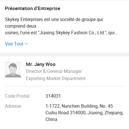
chapeaux, chaussettes, sacs,
Présentation d'Entreprise
Chandails
Skykey Enterprises est une société de groupe qui
comprend deux
usines, l'une est "Jiaxing Skykey Fashion Co., Ltd.", qui
produit
Voir Tout
des vêtements tissés, comme des chemisiers, des
chemises, des robes, des pantalons, blazer, veste, coupe-
vent
Mr. Jany Woo
, manteau en laine et tweed, veste matelassée, duvet,
Director & General Manager
styles de fausse fourrure, veste en similicuir, Sweats à
Exporting Market Department
capuche, blouson, blouson en denim, etc. L'
autre est « West Bull Bridge Knitting Sweater Co., Ltd », qui
produit toutes sortes de t-shirts, pull-overs et cardigans
Code Postal:
314031
tricotage, de
3GG à 16GG. 70 % pour les femmes, 20 % pour les
Adresse:
1-1722, Nanchen Building, No. 45
hommes et 10 % pour les enfants.
Cuiliu Road 314000, Jiaxing, Zhejiang,
China
Nos usines sont situées dans la ville de Jiaxing, province