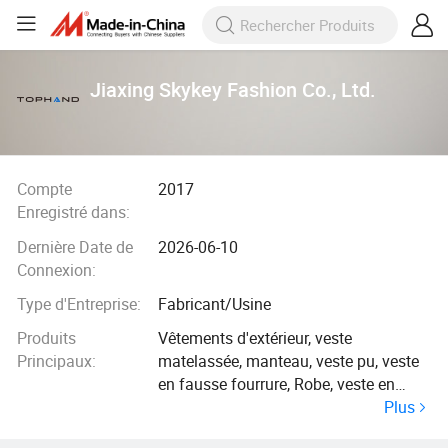
Jiaxing Skykey Fashion Co., Ltd.
Compte
2017
Enregistré dans:
Dernière Date de
2026-06-10
Connexion:
Type d'Entreprise:
Fabricant/Usine
Produits
Vêtements d'extérieur, veste
Principaux:
matelassée, manteau, veste pu, veste
en fausse fourrure, Robe, veste en
Plus
laine, vêtements de natation, Blazer,
veste en daim à fourrure, gant,