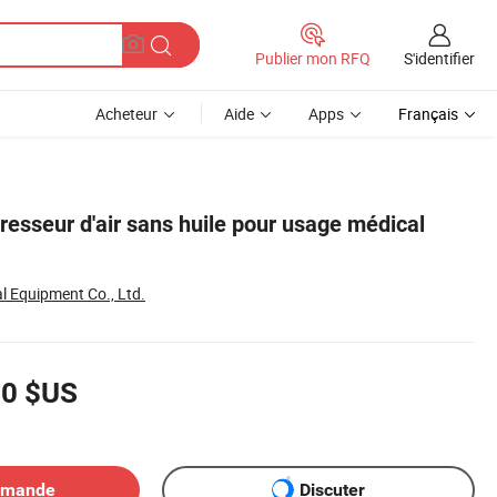
S'identifier
Publier mon RFQ
Acheteur
Aide
Apps
Français
resseur d'air sans huile pour usage médical
l Equipment Co., Ltd.
00 $US
emande
Discuter