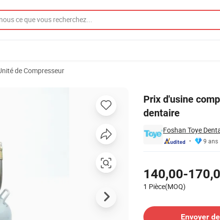
Unité de Compresseur
usage médical dentaire
Prix d'usine comp
dentaire
Foshan Toye Denta
9 ans
Tarifs
140,00-170,
1 Pièce(MOQ)
Contacter le Fournisseur
Envoyer d