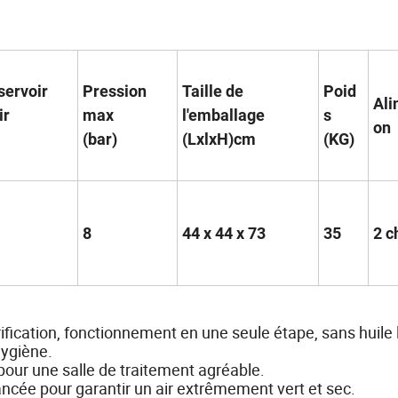
servoir
Pression
Taille de
Poid
Ali
ir
max
l'emballage
s
on
(bar)
(LxlxH)cm
(KG)
8
44 x 44 x 73
35
2 c
fication, fonctionnement en une seule étape, sans huile l
hygiène.
 pour une salle de traitement agréable.
ancée pour garantir un air extrêmement vert et sec.