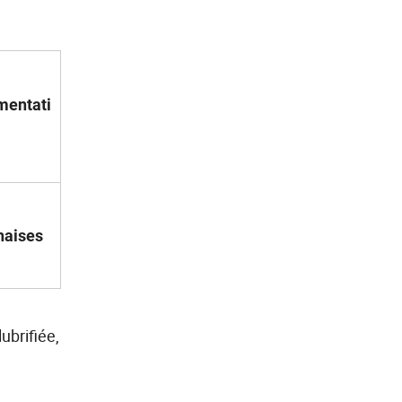
mentati
haises
ubrifiée,