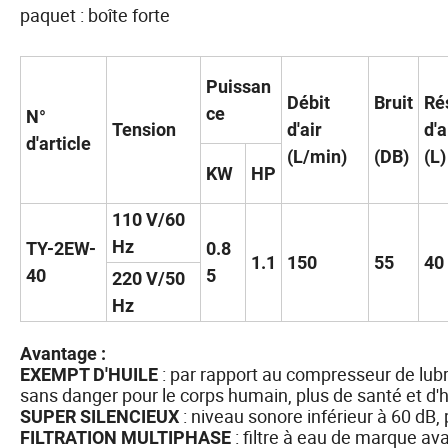
paquet : boîte forte
Puissan
Débit
Bruit
Ré
ce
N°
Tension
d'air
d'a
d'article
(L/min)
(DB)
(L)
KW
HP
110 V/60
Hz
TY-2EW-
0.8
1.1
150
55
40
40
5
220 V/50
Hz
Avantage :
: par rapport au compresseur de lubri
EXEMPT D'HUILE
sans danger pour le corps humain, plus de santé et d'
: niveau sonore inférieur à 60 dB,
SUPER SILENCIEUX
: filtre à eau de marque av
FILTRATION MULTIPHASE