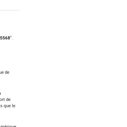
".
25568
ue de
à
ort de
s que le
 Amérique