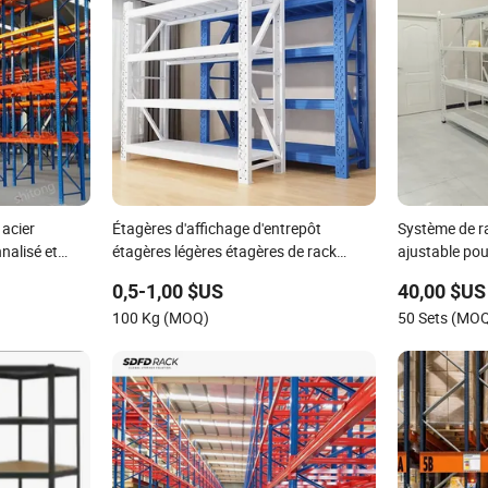
acier
Étagères d'affichage d'entrepôt
Système de r
nalisé et
étagères légères étagères de rack
ajustable pou
froide
rayonnage de palettes rayonnage de
performance 
0,5-1,00 $US
40,00 $US
stockage
100 Kg (MOQ)
50 Sets (MO