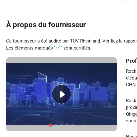
À propos du fournisseur
Ce fournisseur a été audité par TÜV Rheinland. Vérifiez le rappo
Les éléments marqués "
" sont certifiés.
Prof
RockS
d'équ
CHN.
Rocks
proxi
Qingd
sous-
Nos p