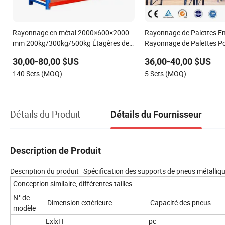
Rayonnage en métal 2000×600×2000
Rayonnage de Palettes En
mm 200kg/300kg/500kg Étagères de
Rayonnage de Palettes Po
stockage rayonnage de milieu de
Stockage Racks Industrie
30,00-80,00 $US
36,00-40,00 $US
gamme
Résistance Q235B Étagère
140 Sets (MOQ)
5 Sets (MOQ)
Métallique
Détails du Produit
Détails du Fournisseur
Description de Produit
Description du produit Spécification des supports de pneus métalli
Conception similaire, différentes tailles
N° de
Dimension extérieure
Capacité des pneus
modèle
LxlxH
pc