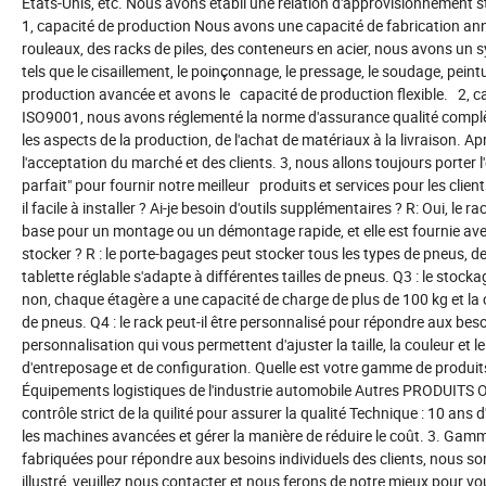
Etats-Unis, etc. Nous avons établi une relation d'approvisionnement
1, capacité de production Nous avons une capacité de fabrication a
rouleaux, des racks de piles, des conteneurs en acier, nous avons un 
tels que le cisaillement, le poinçonnage, le pressage, le soudage, pe
production avancée et avons le capacité de production flexible. 2, 
ISO9001, nous avons réglementé la norme d'assurance qualité complète
les aspects de la production, de l'achat de matériaux à la livraison. A
l'acceptation du marché et des clients. 3, nous allons toujours porter l
parfait" pour fournir notre meilleur produits et services pour les cl
il facile à installer ? Ai-je besoin d'outils supplémentaires ? R: Oui, le 
base pour un montage ou un démontage rapide, et elle est fournie avec d
stocker ? R : le porte-bagages peut stocker tous les types de pneus, 
tablette réglable s'adapte à différentes tailles de pneus. Q3 : le stock
non, chaque étagère a une capacité de charge de plus de 100 kg et la
de pneus. Q4 : le rack peut-il être personnalisé pour répondre aux b
personnalisation qui vous permettent d'ajuster la taille, la couleur e
d'entreposage et de configuration. Quelle est votre gamme de produit
Équipements logistiques de l'industrie automobile Autres PRODUITS OE
contrôle strict de la quilité pour assurer la qualité Technique : 10 ans 
les machines avancées et gérer la manière de réduire le coût. 3. Gamm
fabriquées pour répondre aux besoins individuels des clients, nous so
illustré, veuillez nous contacter et nous ferons de notre mieux pour vo