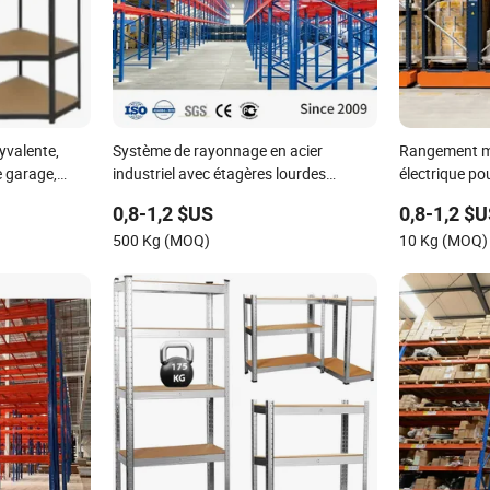
yvalente,
Système de rayonnage en acier
Rangement mo
e garage,
industriel avec étagères lourdes
électrique po
re en métal,
personnalisées, étagères réglables à
haute capacit
0,8-1,2 $US
0,8-1,2 $
plusieurs niveaux
500 Kg (MOQ)
10 Kg (MOQ)