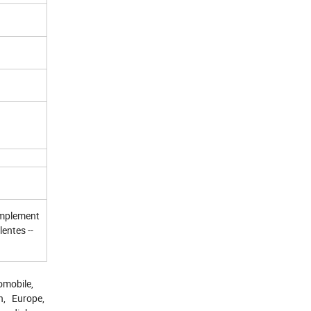
simplement
entes --
omobile,
on, Europe,