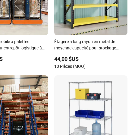
bile à palettes
Étagère à long rayon en métal de
ur entrepôt logistique à
moyenne capacité pour stockage
é de palettes
d'entrepôt provenant d'un fabricant
US
44,00 $US
chinois
10 Pièces (MOQ)