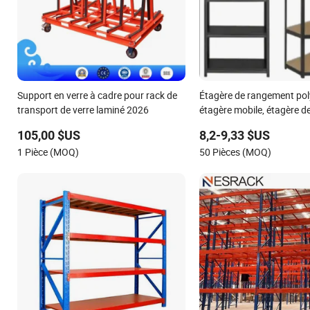
Support en verre à cadre pour rack de
Étagère de rangement pol
transport de verre laminé 2026
étagère mobile, étagère d
étagère sans rivets, étagè
105,00 $US
8,2-9,33 $US
étagère sans boulons
1 Pièce (MOQ)
50 Pièces (MOQ)