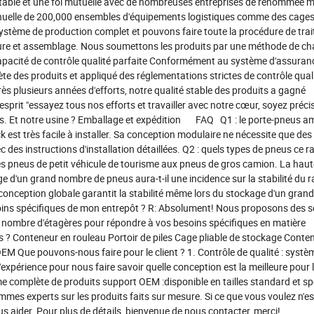
 stable et une foi mutuelle avec de nombreuses entreprises de renommée 
nnuelle de 200,000 ensembles d'équipements logistiques comme des cages
système de production complet et pouvons faire toute la procédure de tra
inture et assemblage. Nous soumettons les produits par une méthode de ch
capacité de contrôle qualité parfaite Conformément au système d'assuranc
 des produits et appliqué des réglementations strictes de contrôle quali
près plusieurs années d'efforts, notre qualité stable des produits a gagné
'esprit "essayez tous nos efforts et travailler avec notre cœur, soyez préci
ients. Et notre usine ? Emballage et expédition FAQ Q1 : le porte-pneus am
rack est très facile à installer. Sa conception modulaire ne nécessite que des
es instructions d'installation détaillées. Q2 : quels types de pneus ce ra
des pneus de petit véhicule de tourisme aux pneus de gros camion. La haut
age d'un grand nombre de pneus aura-t-il une incidence sur la stabilité du ra
 conception globale garantit la stabilité même lors du stockage d'un gra
esoins spécifiques de mon entrepôt ? R: Absolument! Nous proposons des s
t le nombre d'étagères pour répondre à vos besoins spécifiques en matière
s ? Conteneur en rouleau Portoir de piles Cage pliable de stockage Conte
M Que pouvons-nous faire pour le client ? 1. Contrôle de qualité : systè
d'expérience pour nous faire savoir quelle conception est la meilleure pour le
e complète de produits support OEM :disponible en tailles standard et sp
mmes experts sur les produits faits sur mesure. Si ce que vous voulez n'e
us aider. Pour plus de détails, bienvenue de nous contacter, merci!