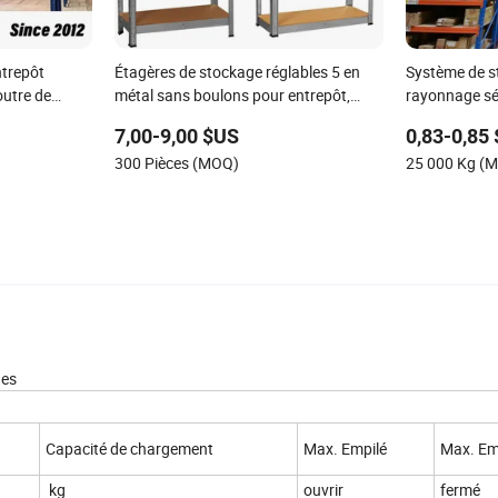
trepôt
Étagères de stockage réglables 5 en
Système de s
utre de
métal sans boulons pour entrepôt,
rayonnage sél
ls Haute
garage industriel
robuste
7,00-9,00 $US
0,83-0,85
s en Acier
300 Pièces (MOQ)
25 000 Kg (
ques
Capacité de chargement
Max. Empilé
Max. Em
kg
ouvrir
fermé