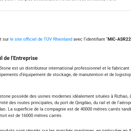
rt sur
le site officiel de TÜV Rheinland
avec l'identifiant "
MIC-ASR2
il de l'Entreprise
tone est un distributeur international professionnel et le fabricant
ipements d'équipement de stockage, de manutention et de logistiq
tone possède des usines modernes idéalement situées à Rizhao, 
mité des routes principales, du port de Qingdao, du rail et de l'aérop
ao. La superficie de la compagnie est de 40000 mètres carrés tandi
toit est de 16000 mètres carrés.
roduits sont réputés sur les marchés maritimes, en particulier en