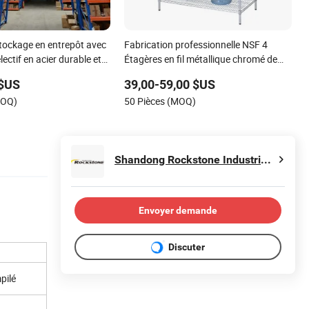
tockage en entrepôt avec
Fabrication professionnelle NSF 4
ectif en acier durable et
Étagères en fil métallique chromé de
stockage lourd de qualité
 $US
39,00-59,00 $US
MOQ)
50 Pièces (MOQ)
Shandong Rockstone Industrial Co., Ltd.
Envoyer demande
Discuter
pilé