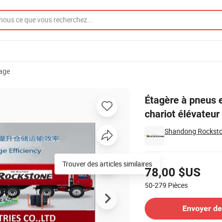
age
durable pour chariot élévateur
Étagère à pneus 
chariot élévateur
Shandong Rockstone
Tarifs
Trouver des articles similaires
78,00 $US
50-279
Pièces
Contacter le Fournisseur
Envoyer d