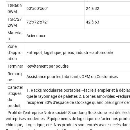
TSR606
60"x60"x60"
24 à 32
0WM
TSR727
72"x72"x72"
42 à 63
2WM
Matéria
Acier doux
u
Zone
d'applic
Entrepôt, logistique, pneus, industrie automobile
ation
Terminer
Revêtement par poudre
Remarq
Assistance pour les fabricants OEM ou Costomisés
ue
Caractér
1. Racks modulaires portables --facile à empiler et à dépla
istiques
que le rayonnage de palettes 2. Bornes amovibles --réduire 
du
récupérer 80% d'espace de stockage quand plié 3.grille de f
produit
Profil de l'entreprise Notre société Shandong Rockstone, est dédiée à
entreprises modernes Équipements de logistique de l'acier.nos produi
chimique, Logistique, etc. Nos produits sont entrés avec succès dan