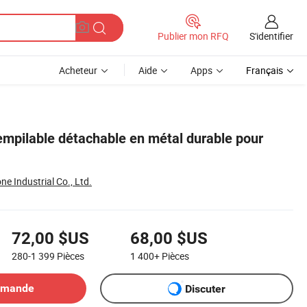
S'identifier
Publier mon RFQ
Acheteur
Aide
Apps
Français
empilable détachable en métal durable pour
 Industrial Co., Ltd.
72,00 $US
68,00 $US
280-1 399
Pièces
1 400+
Pièces
emande
Discuter