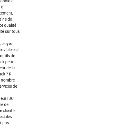
mondiale.
 à
itement,
aîne de
e qualité
té sur tous
s, soyez
ovible est-
 outils de
ck peut-il
eur de la
ck ? R :
nd nombre
ervices de
neur IBC
me de
 client et
éciales
st pas