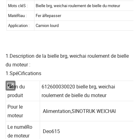
1.Description de la bielle brg, weichai roulement de bielle
du moteur :
1.SpéCifications
Nom du
612600030020 bielle brg, weichai
Garantie :
3 mois
produit
roulement de bielle du moteur
Poids :
Standard
Pour le
Alimentation,SINOTRUK WEICHAI
moteur
Mots cléS :
Bielle brg, weichai roulement de bielle du mo
Le numéRo
MatéRiau :
Fer àRepasser