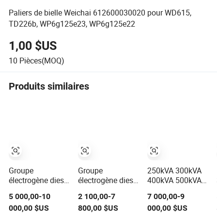
Paliers de bielle Weichai 612600030020 pour WD615,
TD226b, WP6g125e23, WP6g125e22
1,00 $US
10
Pièces(MOQ)
Produits similaires
Groupe
Groupe
250kVA 300kVA
électrogène diesel
électrogène diesel
400kVA 500kVA
silencieux 20kw
silencieux
Générateur diesel
5 000,00-10
2 100,00-7
7 000,00-9
80kw 100kw
Cummins Perkins
silencieux,
000,00 $US
800,00 $US
000,00 $US
200kw 300kw
Weichai 10kVA
insonorisé et