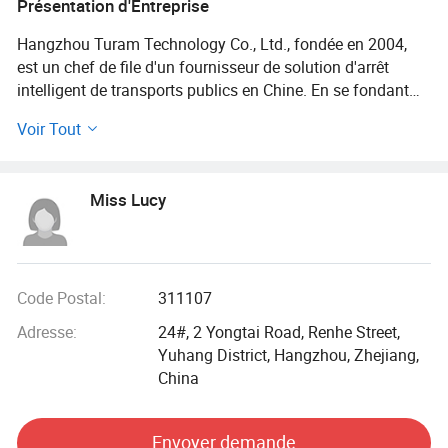
Présentation d'Entreprise
Hangzhou Turam Technology Co., Ltd., fondée en 2004,
est un chef de file d'un fournisseur de solution d'arrêt
intelligent de transports publics en Chine. En se fondant
sur les techniques de base comme l'Internet des véhicules,
Voir Tout
big analyse de données, et ai algorithmes, Turam
indépendamment développe des logiciels et matériels
produits pour le transport public intelligent.
Miss Lucy
Le matériel produits comprennent les bornes intégrés
intelligents de transport public (y compris les bornes
d'expédition et la porte arrière de moniteurs, etc. ), des
terminaux vidéo, full-LED de couleur route électronique des
Code Postal:
311107
signes, dans un véhicule d'orientation passager LCD
Adresse:
24#, 2 Yongtai Road, Renhe Street,
écrans, LCD intégrée de publicité de machines, full-couleur
Yuhang District, Hangzhou, Zhejiang,
multi-l'extrémité arrière de la matrice des écrans
China
publicitaires, la conduite de l'aide de la sécurité des
terminaux, les statistiques de flux de passagers de
périphériques, rétroviseurs électronique (y compris à 360
Envoyer demande