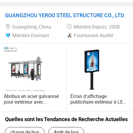
GUANGZHOU YEROO STEEL STRUCTURE CO., LTD.
Guangdong, China
Membre Depuis: 2008
Membre Diamant
Fournisseur Audité
Abribus en acier galvanisé
Écran d'affichage
pour extérieur avec
publicitaire extérieur à LED
panneau lumineux alimenté
pleine couleur avec
par énergie solaire
structure en acier
Quelles sont les Tendances de Recherche Actuelles
chaise de bus
Arrêt de bus