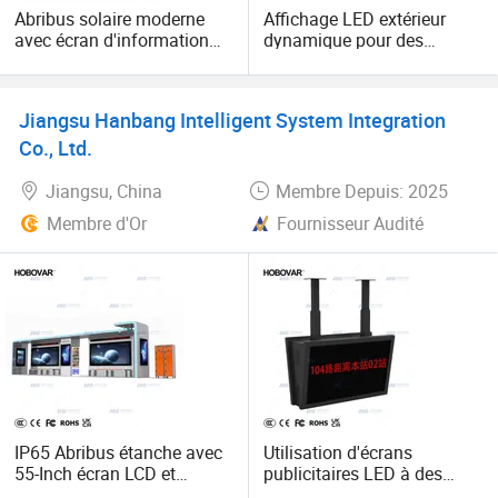
Abribus solaire moderne
Affichage LED extérieur
Les solutions ont été correctement mis en oeuvre dans
avec écran d'information
dynamique pour des
plus de 300 villes à travers le pays, y compris à Tianjin, à
électronique
solutions publicitaires à
Chongqing, Xi'an, Shenzhen, Hangzhou, Ningbo, et de
fort impact
Jiaxing.
Jiangsu Hanbang Intelligent System Integration
Co., Ltd.
Jiangsu, China
Membre Depuis: 2025
Membre d'Or
Fournisseur Audité
IP65 Abribus étanche avec
Utilisation d'écrans
55-Inch écran LCD et
publicitaires LED à des
3000nits luminosité
arrêts de bus en extérieur