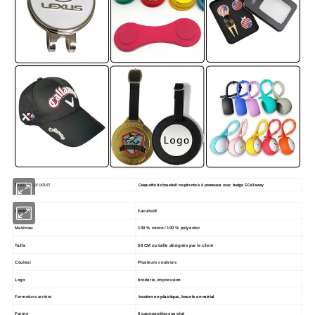
Nom du produit
Casquette de baseball respirante à 6 panneaux avec badge C-Callaway
Contenu
Facultatif
Matériau
100 % coton / 100 % polyester
Taille
58 CM ou taille désignée par le client
Couleur
Plusieurs couleurs
Logo
broderie, impression
Fermeture arrière
bouton en plastique, boucle en métal
Forme
6 panneau/dessus plat