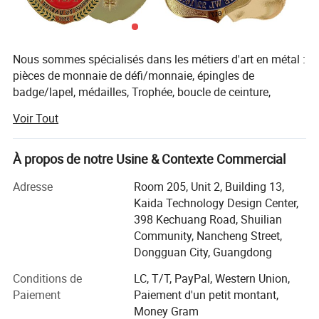
Nous sommes spécialisés dans les métiers d'art en métal :
pièces de monnaie de défi/monnaie, épingles de
badge/lapel, médailles, Trophée, boucle de ceinture,
Marqueur de golf/pince à hacheter et outil de divorce,
Voir Tout
boutons de manchette, barre de cravate, porte-clés,
étiquette en crabe, Badge à bouton, 925
badges/collier/anneaux et boucles d'oreilles argentés,
À propos de notre Usine & Contexte Commercial
cordon, bracelet, patch de broderie/PVC et TPU et étiquette
Adresse
Room 205, Unit 2, Building 13,
de lapin en silicone, ouvre-bouteille, porte-monnaie sur
Kaida Technology Design Center,
chariot, support de sac, aimant pour réfrigérateur, Étiquette
398 Kechuang Road, Shuilian
de bagage, signet, clip d'argent, etc., nos produits sont
Community, Nancheng Street,
exportés dans le monde entier.
Dongguan City, Guangdong
La plupart de nos employés ont travaillé ici pendant 10
Conditions de
LC, T/T, PayPal, Western Union,
ans, nous avons des équipements avancés, y compris la
Paiement
Paiement d'un petit montant,
machine de découpe CNC, la machine de moulage de
Money Gram
matrice et diverses machines de poinçonnage. Nous