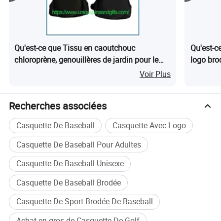
Qu'est-ce que Tissu en caoutchouc
Qu'est-c
chloroprène, genouillères de jardin pour le
logo br
désherbage en extérieur, genouillères de
Voir Plus
protection pour le travail, éponges élastiques
de protection pour les genoux à la maison
Recherches associées
Casquette De Baseball
Casquette Avec Logo
Casquette De Baseball Pour Adultes
Casquette De Baseball Unisexe
Casquette De Baseball Brodée
Casquette De Sport Brodée De Baseball
Achat en gros de Casquette De Golf