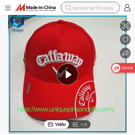
Casquette de golf en gros respirante 6 avec badge C-Callaway
Ouvrir
Vidéo
1
/
6