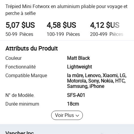
Trépied Mini Fotworx en aluminium pliable pour voyage et
perche à selfie
5,07 $US
4,58 $US
4,12 $US
50-99
Pièces
100-199
Pièces
200-499
Pièces
Attributs du Produit
Couleur
Matt Black
Fonctionnalité
Lightweight
Compatible Marque
la mûre, Lenovo, Xiaomi, LG,
Motorola, Sony, Nokia, HTC,
Samsung, iPhone
N° de Modèle.
SFS-A01
Durée minimum
18cm
Voir Plus
Vancher Inc.