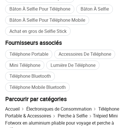
Bâton À Selfie Pour Téléphone
Bâton À Selfie
6. Les meilleures garanties de produit, se concentrer sur
les personnes qui utilisent enfin nos produits
Bâton À Selfie Pour Téléphone Mobile
7. Temps de réponse rapide à toutes les questions liées au
Achat en gros de Selfie Stick
support
Fournisseurs associés
8. Fournir une expérience cohérente et des suggestions
professionnelles
Téléphone Portable
Accessoires De Téléphone
bien que Vancher Inc soit une nouvelle entreprise, mais
Mini Téléphone
Lumière De Téléphone
pas une énorme, il faut planifier les commandes
importantes le plus tôt possible et perfectionner d'autres
Téléphone Bluetooth
gammes de produits, nous disposons d'une équipe
Téléphone Mobile Bluetooth
expérimentée et innovante qui remplit tous les détails du
processus de production, en nous consacrant à
Parcourir par catégories
l'attribution des meilleurs produits à nos clients. Nous
avons été convaincus de notre credo commercial :
Accueil
Électroniques de Consommation
Téléphone
apporter une joie durable à nos utilisateurs finaux et nous
Portable & Accessoires
Perche à Selfie
Trépied Mini
efforcer d'aider nos clients B2B à faire remonter la valeur
Fotworx en aluminium pliable pour voyage et perche à
de l'entreprise et à atteindre l'excellence du marché, grâce