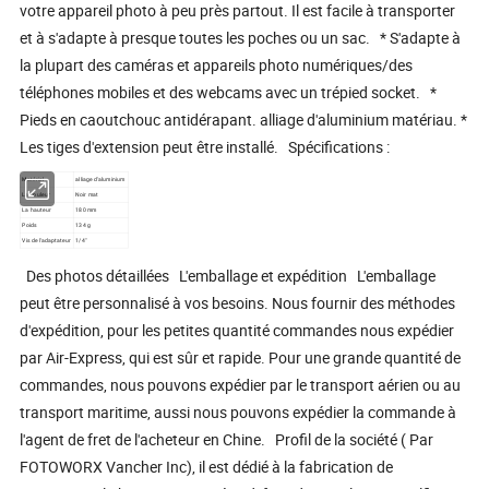
votre appareil photo à peu près partout. Il est facile à transporter
et à s'adapte à presque toutes les poches ou un sac. * S'adapte à
la plupart des caméras et appareils photo numériques/des
téléphones mobiles et des webcams avec un trépied socket. *
Pieds en caoutchouc antidérapant. alliage d'aluminium matériau. *
Les tiges d'extension peut être installé. Spécifications :
Matériel
alliage d'aluminium
La couleur
Noir mat
La hauteur
180 mm
Poids
134 g
Vis de l'adaptateur
1/4"
Des photos détaillées L'emballage et expédition L'emballage
peut être personnalisé à vos besoins. Nous fournir des méthodes
d'expédition, pour les petites quantité commandes nous expédier
par Air-Express, qui est sûr et rapide. Pour une grande quantité de
commandes, nous pouvons expédier par le transport aérien ou au
transport maritime, aussi nous pouvons expédier la commande à
l'agent de fret de l'acheteur en Chine. Profil de la société ( Par
FOTOWORX Vancher Inc), il est dédié à la fabrication de