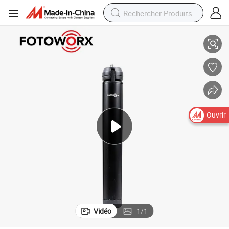
Trépied Mini Fotworx en aluminium pliable pour voyage et perche à selfie
Ouvrir
Vidéo
1
/
1