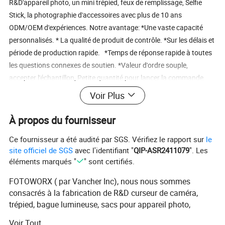
R&D'appareil photo, un mini trépied, feux de remplissage, Selfie
Stick, la photographie d'accessoires avec plus de 10 ans
ODM/OEM d'expériences. Notre avantage: *Une vaste capacité
personnalisés. * La qualité de produit de contrôle. *Sur les délais et
période de production rapide. *Temps de réponse rapide à toutes
les questions connexes de soutien. *Valeur d'ordre souple,
accepter l'échantillon, Petite quantité pour lancer la commande.
*L'aide votre sélection de produits, l'usine d'inspection, contrôle de
Voir Plus
la qualité et de la logistique, enregistrez votre temps et le coût pour
les clients. Nous sommes le vôtre fiable et professionnel d'un
À propos du fournisseur
fournisseur de solutions d'arrêt, n'hésitez pas à nous contacter si
Ce fournisseur a été audité par SGS. Vérifiez le rapport sur
le
vous avez toute enquête. FAQ 1, les échantillons de contrôle de
site officiel de SGS
avec l'identifiant "
QIP-ASR2411079
". Les
la qualité ? <<<
éléments marqués "
" sont certifiés.
FOTOWORX ( par Vancher Inc), nous nous sommes
consacrés à la fabrication de R&D curseur de caméra,
trépied, bague lumineuse, sacs pour appareil photo,
accessoires de photographie avec plus de 10 ans
Voir Tout