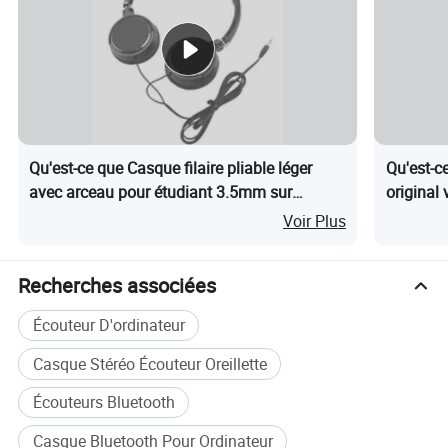
Qu'est-ce que Casque filaire pliable léger
Qu'est-c
avec arceau pour étudiant 3.5mm sur
original
l'oreille, écouteurs personnalisés sans
casque D
Voir Plus
microphone
studio éc
Recherches associées
Écouteur D'ordinateur
Casque Stéréo Écouteur Oreillette
Écouteurs Bluetooth
Casque Bluetooth Pour Ordinateur