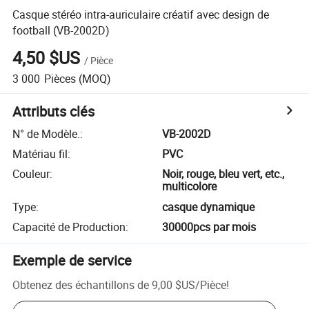
Casque stéréo intra-auriculaire créatif avec design de
football (VB-2002D)
4,50 $US
/
Pièce
3 000
Pièces
(MOQ)
Attributs clés
N° de Modèle.
:
VB-2002D
Matériau fil
:
PVC
Couleur
:
Noir, rouge, bleu vert, etc.,
multicolore
Type
:
casque dynamique
Capacité de Production
:
30000pcs par mois
Exemple de service
Obtenez des échantillons de
9,00 $US
/
Pièce
!