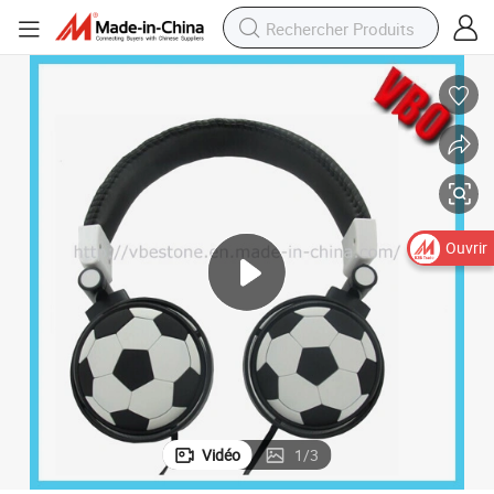
Ouvrir
Vidéo
1
/
3