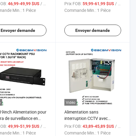
ion AC100-240V Caméra
Alimentation Rack - 5 à 18
FOB:
/ Pièce
Prix FOB:
/ Pièce
46,99-49,99 $US
59,99-61,99 $US
curité CCTV
Canaux avec Fusible
ande Min.:
1 Pièce
Commande Min.:
1 Pièce
Réinitialisable Sécurité
Caméra CCTV
Envoyer demande
Envoyer demande
o
Vidéo
19inch Alimentation pour
Alimentation sans
a de surveillance en
interruption CCTV avec
12V/24V Sortie avec
batterie de secours pour
FOB:
/ Pièce
Prix FOB:
/ Pièce
49,99-51,99 $US
43,89-45,89 $US
hage LED caméra de
caméra de sécurité à domicile
ande Min.:
1 Pièce
Commande Min.:
1 Pièce