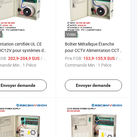
o
Vidéo
ntation certifiée UL CE
Boîtier Métallique Étanche
DC12V pour systèmes de
pour CCTV Alimentation CCTV
as de sécurité Caméra
- DC12V 5A-30A pour
FOB:
/ Pièce
Prix FOB:
/ Pièce
202,9-204,9 $US
153,9-155,9 $US
rveillance CCTV
Utilisation Extérieure Caméra
ande Min.:
1 Pièce
Commande Min.:
1 Pièce
de Sécurité CCTV Hikvision
Dahua
Envoyer demande
Envoyer demande