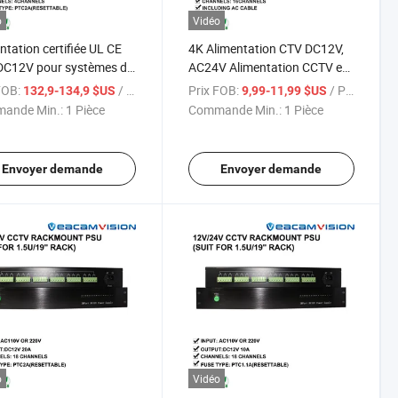
o
Vidéo
ntation certifiée UL CE
4K Alimentation CTV DC12V,
DC12V pour systèmes de
AC24V Alimentation CCTV en
as de sécurité DC12V,
boîte Caméra de sécurité
FOB:
/ Pièce
Prix FOB:
/ Pièce
132,9-134,9 $US
9,99-11,99 $US
 alimentation de boîte
CCTV
ande Min.:
1 Pièce
Commande Min.:
1 Pièce
pour caméra de sécurité
V
Envoyer demande
Envoyer demande
o
Vidéo