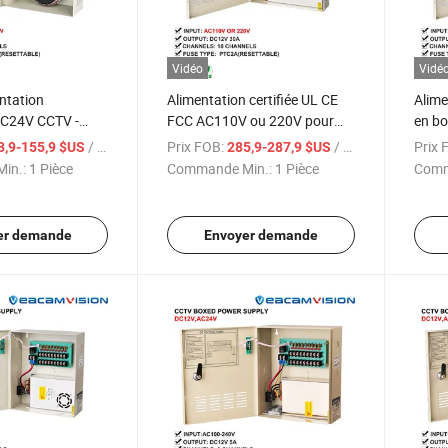
Vidéo
Vidé
entation
Alimentation certifiée UL CE
Alime
 AC24V CCTV -
FCC AC110V ou 220V pour
en bo
e pour 4 à 18
systèmes de caméras de
pour 
/ Pièce
Prix FOB:
/ Pièce
Prix 
3,9-155,9 $US
285,9-287,9 $US
 Hikvision Dahua
sécurité DC12V 30A caméra
sécur
in.:
1 Pièce
Commande Min.:
1 Pièce
Comm
CCTV
30A
er demande
Envoyer demande