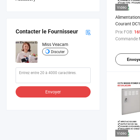
Vidéo
Alimentatio
Courant DC1
d'alimentati
Contacter le Fournisseur
Prix FOB:
16
Alimentation
Commande M
pour caméra 
Miss Veacam
Discuter
Envoy
Envoyer
Vidéo