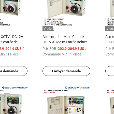
Vidéo
Vidé
n CCTV - DC12V
Alimentation Multi-Canaux
Alime
c entrée de
CCTV AC220V Entrée Boîtier
FCC 
e caméra de
CCTV - 6 à 18 Sorties avec
camér
/ Pièce
Prix FOB:
/ Pièce
Prix 
2,9-204,9 $US
202,9-204,9 $US
V Hikvision
Protection par Fusible
de su
in.:
1 Pièce
Commande Min.:
1 Pièce
Comm
Réinitialisable CCTV
er demande
Envoyer demande