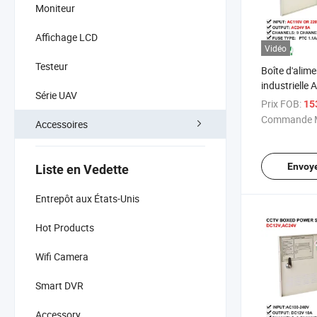
Moniteur
Affichage LCD
Vidéo
Testeur
Boîte d'alim
industrielle
Série UAV
5A/10A Sorti
Prix FOB:
15
canaux CCTV
Commande M
Accessoires
Envoy
Liste en Vedette
Entrepôt aux États-Unis
Hot Products
Wifi Camera
Smart DVR
Accessory