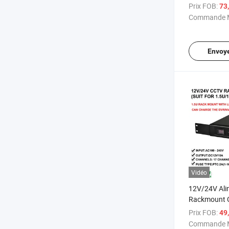
de sécurité 
Prix FOB:
73
AC caméra d
Commande M
Envoy
Vidéo
12V/24V Ali
Rackmount C
CE FCC pour
Prix FOB:
49
caméras de 
Commande M