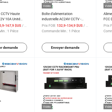
Vidéo
Vidé
n CCTV Haute
Boîte d'alimentation
Alime
2V 10A Unité
industrielle AC24V CCTV -
FCC 
on CCTV 9
5A/10A Sortie pour 4 à 18
camér
/ Pièce
Prix FOB:
/ Pièce
Prix 
5,9-167,9 $US
132,9-134,9 $US
 CCTV en boîte
canaux de sécurité CCTV
AC24V
in.:
1 Pièce
Commande Min.:
1 Pièce
Comm
de sécurité
CCTV 
CCT
er demande
Envoyer demande
Vidéo
Vidé