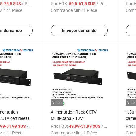
comprend câble
Alimentation Rack CCTV
tens
/ Pièce
Prix FOB:
/ Pièce
Prix 
,5-75,5 $US
59,5-61,5 $US
e sécurité CCTV
12V/24V Sortie Caméra de
de sé
in.:
1 Pièce
Commande Min.:
1 Pièce
Comm
Sécurité Cctc
er demande
Envoyer demande
Vidéo
Vidé
mentation
Alimentation Rack CCTV
1.5u 
CTV certifiée UL
Multi-Canal - 12V
camér
 systèmes de
10A/20A/30A pour systèmes
rack 
/ Pièce
Prix FOB:
/ Pièce
Prix 
,99-51,99 $US
49,99-51,99 $US
sécurité Caméra
DVR/NVR Caméra de sécurité
affic
in.:
1 Pièce
Commande Min.:
1 Pièce
Comm