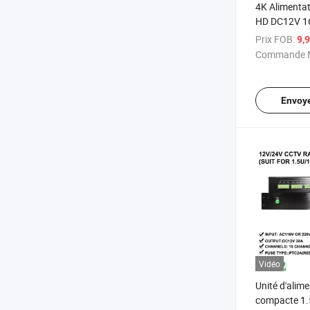
4K Alimentat
HD DC12V 1
entrée de te
Prix FOB:
9,
Alimentation
Commande M
Caméra de s
Envoy
Vidéo
Unité d'alim
compacte 1.