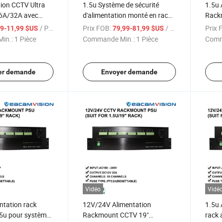
ion CCTV Ultra
1.5u Système de sécurité
1.5u 
6A/32A avec
d'alimentation monté en rack
Rack
nsion large
Transmet jusqu'à 500m Sortie
de T
/ Pièce
Prix FOB:
/ Pièce
Prix 
99-11,99 $US
79,99-81,99 $US
 CCTV en boîte
DC36V10A CCTV de sécurité
Alim
in.:
1 Pièce
Commande Min.:
1 Pièce
Comm
écurité CCTV
CCTV 
er demande
Envoyer demande
Vidéo
Vidé
entation rack
12V/24V Alimentation
1.5u 
5u pour systèmes
Rackmount CCTV 19"
rack 