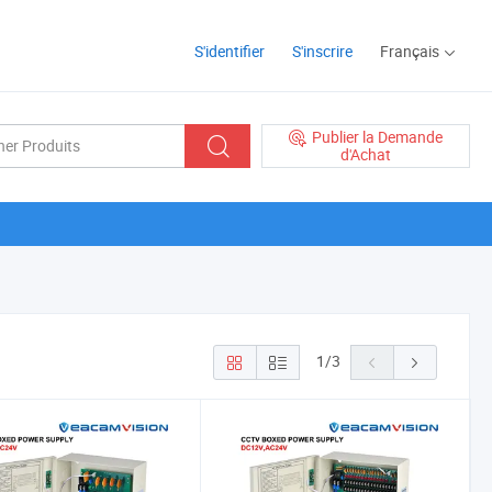
S'identifier
S'inscrire
Français
Publier la Demande
d'Achat
1
/
3