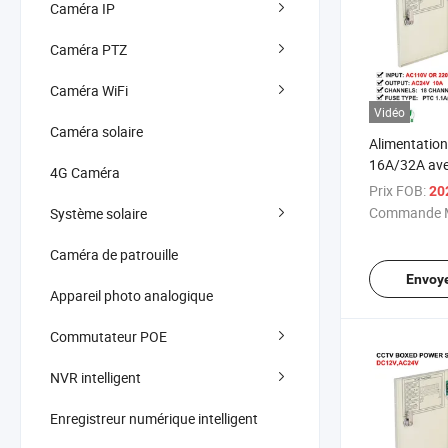
Caméra IP
Caméra PTZ
Caméra WiFi
Vidéo
Caméra solaire
Alimentatio
16A/32A ave
4G Caméra
tension larg
Prix FOB:
20
sécurité CCT
Commande M
Système solaire
Dahua
Caméra de patrouille
Envoy
Appareil photo analogique
Commutateur POE
NVR intelligent
Enregistreur numérique intelligent