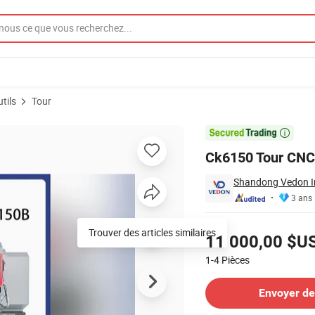
tils
Tour

Ck6150 Tour CNC à
Shandong Vedon Int
3 ans
Tarifs
Trouver des articles similaires
11 000,00 $U
1-4
Pièces
Contacter le Fournisseur
Envoyer d