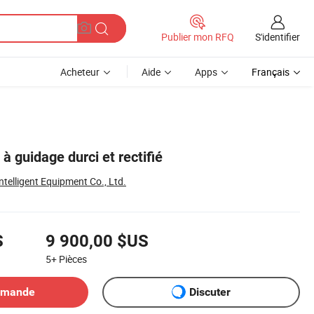
S'identifier
Publier mon RFQ
Acheteur
Aide
Apps
Français
 guidage durci et rectifié
elligent Equipment Co., Ltd.
S
9 900,00 $US
5+
Pièces
emande
Discuter