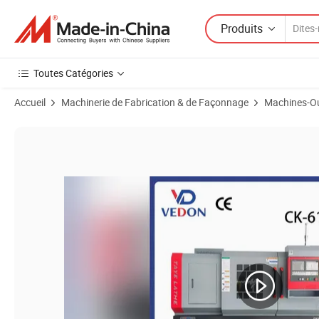
Produits
Toutes Catégories
Accueil
Machinerie de Fabrication & de Façonnage
Machines-Ou
Images du produit de Ck6150 Tour CNC à guidage durci et rectifié