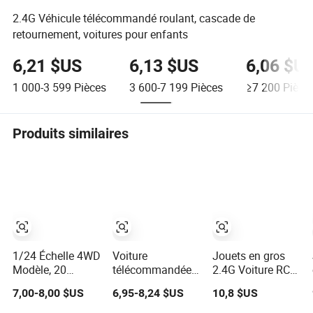
2.4G Véhicule télécommandé roulant, cascade de
retournement, voitures pour enfants
6,21 $US
6,13 $US
6,06 $U
1 000-3 599
Pièces
3 600-7 199
Pièces
≥7 200
Pièce
Produits similaires
1/24 Échelle 4WD
Voiture
Jouets en gros
Modèle, 20
télécommandée
2.4G Voiture RC
Vitesse Km/H
de stunt à spray
Disney Autorisée
7,00-8,00 $US
6,95-8,24 $US
10,8 $US
Voiture
double face en
Zootopia Judy &
Télécommandée.
gros avec lumière
Nick Mickey &