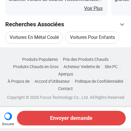
2.4G Expert Servo Gyroscopique RC Quatre
Voir Plus
Roues Motrices 1080P Modèle de Voiture FHD
à Collectionner
Recherches Associées
Voitures En Métal Coulé
Voitures Pour Enfants
Parcourir par Catégories
Voitures Électriques Pour Enfants À Vendre
Produits Populaires
Prix des Produits Chauds
Produits Chauds en Gros
Acheteur Vedette de
Site PC
Voitures Pour Enfants À Vendre
Aperçus
À Propos de
Accord d’Utilisateur
Politique de Confidentialité
Voitures Électriques Pour Enfants
Contact
Copyright © 2026 Focus Technology Co., Ltd. All Rights Reserved
Voitures Bon Marché Pour Enfants
Envoyer demande
Discuter