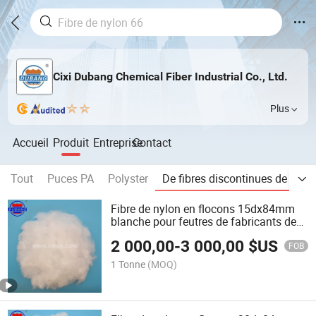
Cixi Dubang Chemical Fiber Industrial Co., Ltd.
Plus
Accueil
Produit
Entreprise
Contact
Tout
Puces PA
Polyster
De fibres discontinues de nylo
Fibre de nylon en flocons 15dx84mm
blanche pour feutres de fabricants de
papier
2 000,00
-
3 000,00
$US
FOB
1 Tonne
(MOQ)