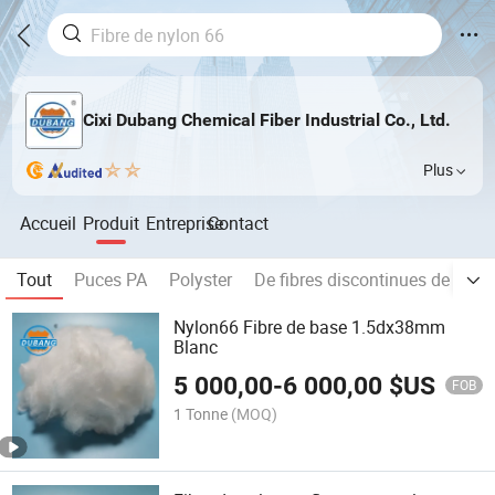
Cixi Dubang Chemical Fiber Industrial Co., Ltd.
Plus
Accueil
Produit
Entreprise
Contact
Tout
Puces PA
Polyster
De fibres discontinues de nylo
Nylon66 Fibre de base 1.5dx38mm
Blanc
5 000,00
-
6 000,00
$US
FOB
1 Tonne
(MOQ)