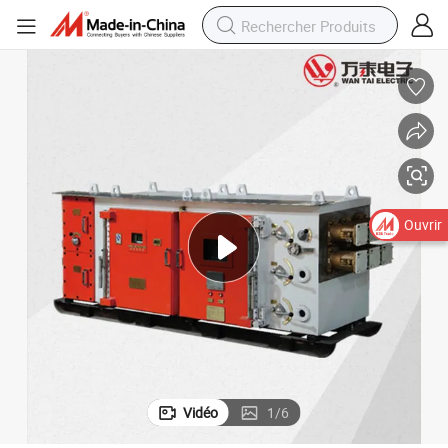
Ouvrir
Vidéo
1
/
6