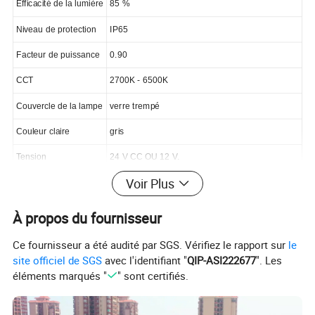
Efficacité de la lumière
85 %
Niveau de protection
IP65
Facteur de puissance
0.90
CCT
2700K - 6500K
Couvercle de la lampe
verre trempé
Couleur claire
gris
Tension
24 V CC OU 12 V.
Voir Plus
Angle du faisceau
15/30°/15*45°
Durée de vie
50 000 heures
À propos du fournisseur
Durée de la garantie
3 ans
Ce fournisseur a été audité par SGS. Vérifiez le rapport sur
le
site officiel de SGS
avec l'identifiant "
QIP-ASI222677
". Les
Certificat
CE ET ROHS
éléments marqués "
" sont certifiés.