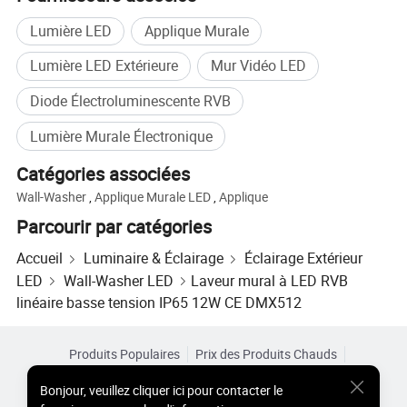
Lumière LED
Applique Murale
Lumière LED Extérieure
Mur Vidéo LED
Diode Électroluminescente RVB
Lumière Murale Électronique
Catégories associées
Wall-Washer
,
Applique Murale LED
,
Applique
Parcourir par catégories
Accueil
Luminaire & Éclairage
Éclairage Extérieur
LED
Wall-Washer LED
Laveur mural à LED RVB
linéaire basse tension IP65 12W CE DMX512
Produits Populaires
Prix des Produits Chauds
Produits Chauds en Gros
Acheteur Vedette de
Site PC
Bonjour
,
veuillez cliquer ici pour contacter le
Aperçus