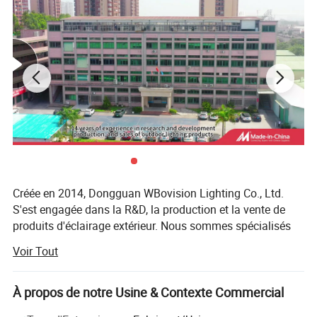
3,
applications :
Éclairage d'architecture à l'hôtel, cour, parc, jardin, plaza,
pont,
...
4, image sur les produits et applications :
Créée en 2014, Dongguan WBovision Lighting Co., Ltd.
S'est engagée dans la R&D, la production et la vente de
produits d'éclairage extérieur. Nous sommes spécialisés
dans les luminaires d'extérieur étanches pour paysages,
Voir Tout
qui comprennent des éclairages sous-marins, des
éclairages de fontaine, des éclairages souterrains, des
spots de paysage, des éclairages de pas, Feux d'angle,
À propos de notre Usine & Contexte Commercial
appliques murales, lampes de lave-vaisselle, lampes de