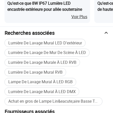
conseils d'installation sur site si nécessaire).
Qu'est-ce que 8W IP67 Lumière LED
Qu'est-c
encastrée extérieure pour allée souterraine
de haute
La personnalisation des produits d'éclairage non standard
Voir Plus
est la tendance de développement dominante sur le
marché de l'éclairage futur. WBovision a fourni à ses
clients des solutions personnalisées pour des lampes non
Recherches associées
standard dans le cadre de plusieurs projets au cours des
dernières années, y compris l'aéroport Daxinig, Shanghai
Lumière De Lavage Mural LED D'extérieur
Shenkeng Hotel, Etc. Nous répondons très rapidement aux
exigences des produits non standard et sommes prêts à
Lumière De Lavage De Mur De Scène À LED
soutenir tous nos clients avec des solutions d'éclairage
Lumière De Lavage Murale À LED RVB
uniques selon le style de conception architecturale de
l'éclairage.
Lumière De Lavage Mural RVB
Lampe De Lavage Mural À LED RGB
Lumière De Lavage Mural À LED DMX
Achat en gros de Lampe Lin&eacute;aire Basse Tension
Fournisseurs associés