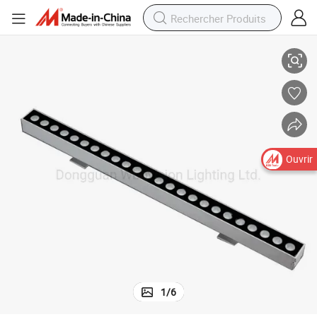
Laveur mural à LED RVB linéaire basse tension IP65 12W CE DMX512
Ouvrir
1
/
6