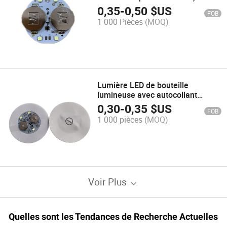
autocollant LED pour bouteilles,
0,35
-
0,50
$US
FOB
sous-verres lumineux LED pour
1 000 Pièces
(MOQ)
mariage
Lumière LED de bouteille
lumineuse avec autocollant
adhésif, base de glorification LED
0,30
-
0,35
$US
FOB
de cinq couleurs
1 000 pièces
(MOQ)
Voir Plus
Quelles sont les Tendances de Recherche Actuelles