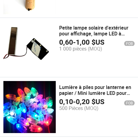
Petite lampe solaire d'extérieur
pour affichage, lampe LED à
utiliser pour la publicité
0,60
-
1,00
$US
FOB
1 000 pièces
(MOQ)
Lumière à piles pour lanterne en
papier / Mini lumière LED pour
fête / Lumière LED pour ballon
0,10
-
0,20
$US
FOB
pour décoration de mariage ou de
500 Pièces
(MOQ)
fête