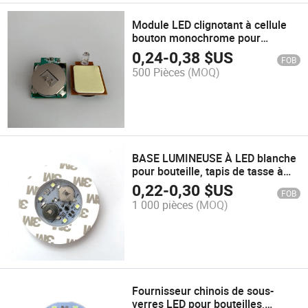
Module LED clignotant à cellule
bouton monochrome pour
affichage pop
0,24
-
0,38
$US
FOB
500 Pièces
(MOQ)
BASE LUMINEUSE À LED blanche
pour bouteille, tapis de tasse à
LED Décoration de table et
0,22
-
0,30
$US
FOB
accessoires Type de dessous de
1 000 pièces
(MOQ)
bouteille à LED
Fournisseur chinois de sous-
verres LED pour bouteilles,