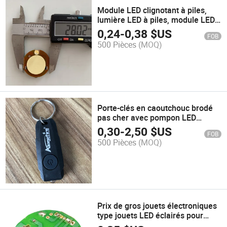
Module LED clignotant à piles,
lumière LED à piles, module LED
clignotant pour publicité
0,24
-
0,38
$US
FOB
500 Pièces
(MOQ)
Porte-clés en caoutchouc brodé
pas cher avec pompon LED
personnalisé en acrylique PVC.
0,30
-
2,50
$US
FOB
Porte-clés pas cher
500 Pièces
(MOQ)
Prix de gros jouets électroniques
type jouets LED éclairés pour
enfants promotion