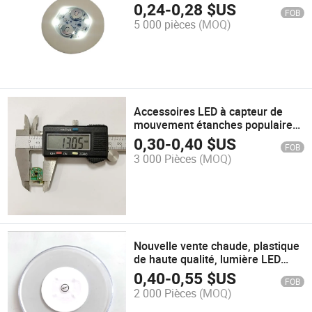
autocollants LED pour bouteilles,
0,24
-
0,28
$US
FOB
sous-verre avec autocollant pour
5 000 pièces
(MOQ)
discothèques, bars, pubs
Accessoires LED à capteur de
mouvement étanches populaires
pour chaussures et vêtements
0,30
-
0,40
$US
FOB
3 000 Pièces
(MOQ)
Nouvelle vente chaude, plastique
de haute qualité, lumière LED
lumineuse pour bouteille,
0,40
-
0,55
$US
FOB
éclairage dans l'obscurité, sous-
2 000 Pièces
(MOQ)
verre LED pour bouteille