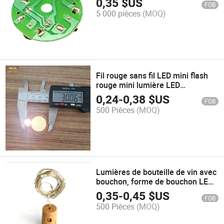
0,35
$US
FOB
5 000 pièces
(MOQ)
Fil rouge sans fil LED mini flash
rouge mini lumière LED
d'affichage
0,24
-
0,38
$US
FOB
500 Pièces
(MOQ)
Lumières de bouteille de vin avec
bouchon, forme de bouchon LED
en fil de cuivre argenté coloré,
0,35
-
0,45
$US
FOB
mini lumières en guirlande
500 Pièces
(MOQ)
féérique, bouchon de vin LED