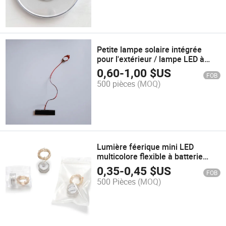
Petite lampe solaire intégrée
pour l'extérieur / lampe LED à
utiliser dans le jardin
0,60
-
1,00
$US
FOB
500 pièces
(MOQ)
Lumière féerique mini LED
multicolore flexible à batterie
étanche pour jardin extérieur en
0,35
-
0,45
$US
FOB
fil de cuivre DIY 2m 20LEDs
500 Pièces
(MOQ)