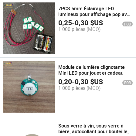
7PCS 5mm Éclairage LED
lumineux pour affichage pop avec
boîte à piles lumière clignotante
0,25
-
0,30
$US
FOB
1 000 pièces
(MOQ)
Module de lumière clignotante
Mini LED pour jouet et cadeau
0,20
-
0,30
$US
FOB
1 000 pièces
(MOQ)
Sous-verre à vin, sous-verre à
bière, autocollant pour bouteille,