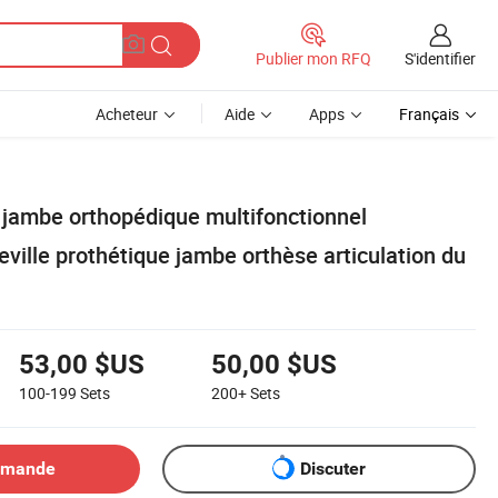
S'identifier
Publier mon RFQ
Acheteur
Aide
Apps
Français
 jambe orthopédique multifonctionnel
heville prothétique jambe orthèse articulation du
53,00 $US
50,00 $US
100-199
Sets
200+
Sets
emande
Discuter