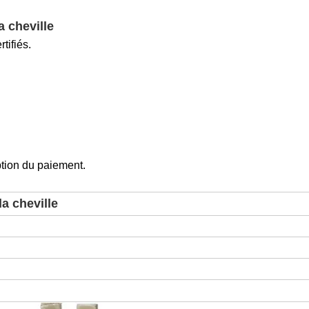
a cheville
tifiés.
ption du paiement.
la cheville