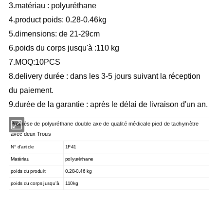
3.matériau :
polyuréthane
4.product poids: 0.28-0.46kg
5.dimensions:
de 21-29cm
6.poids du corps jusqu'à :110 kg
7.MOQ:10PCS
8.delivery durée : dans les 3-5 jours suivant la réception
du paiement.
9.durée de la garantie : après le délai de livraison d'
un
an.
Prothèse de polyuréthane double axe de qualité médicale pied de tachymètre
avec deux Trous
N° d'article
1F41
Matériau
polyuréthane
poids du produit
0.28-0,46 kg
poids du corps jusqu'à
110kg