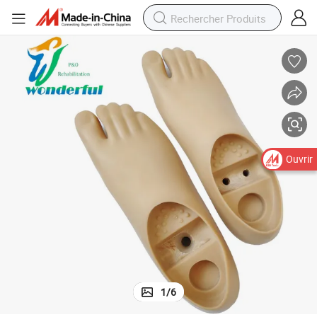
Ouvrir
1
/
6