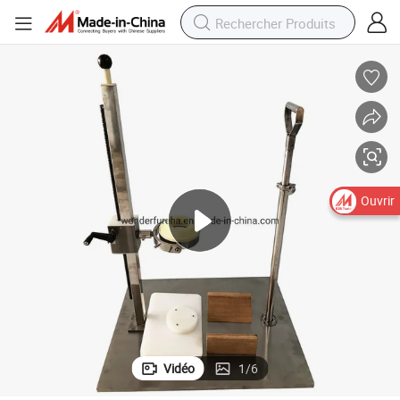
Ouvrir
Vidéo
1
/
6