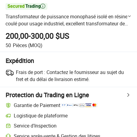

Transformateur de puissance monophasé isolé en résine
coulé pour usage industriel, excellent transformateur de
tension
200,00-300,00 $US
50
Pièces
(MOQ)
Expédition
Frais de port :
Contactez le fournisseur au sujet du
fret et du délai de livraison estimé.
Protection du Trading en Ligne
Garantie de Paiement
Logistique de plateforme
Suivi d'expédition plus clair avec des logistiques prises en charge par 
Service d'Inspection
Inspection préalable à l'expédition optionnelle pour des contrôles de qu
Service après-vente & Gestion des litiges