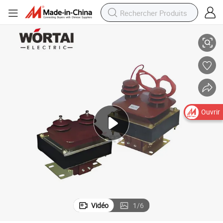
industriel, excellent transformateur de tension
Transformateur de puissance monophasé isolé en résine coulé pour usage 
Ouvrir
Vidéo
1
/
6