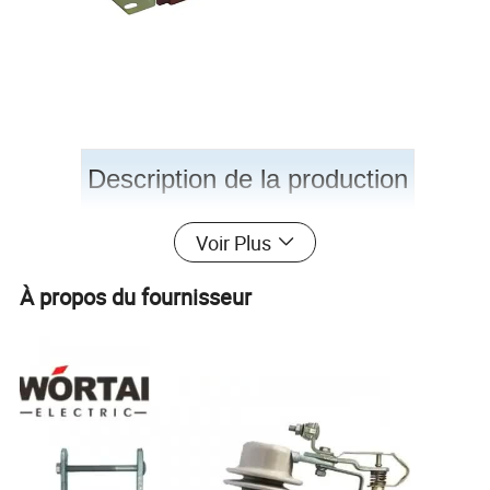
Description de la production
Voir Plus
Le transformateur est l'un des appareils électriques importants
du système électrique. Il est similaire au transformateur de
À propos du fournisseur
puissance et sert également à transformer la tension ou le
courant dans le circuit. Cependant, la transformation de la
tension et du courant par transformateur de puissance vise à
transférer l'énergie électrique de l'anneau, tandis que la
transformation de la tension et du courant par transformateur
vise à mesurer et à surveiller la tension ou le courant dans le
circuit. Généralement, le transformateur de puissance possède