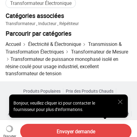
Transformateur Électronique
Catégories associées
Transformateur
,
Inducteur
,
Répétiteur
Parcourir par catégories
Accueil
Électricité & Électronique
Transmission &
Transformation Électriques
Transformateur de Mesure
Transformateur de puissance monophasé isolé en
résine coulé pour usage industriel, excellent
transformateur de tension
Produits Populaires
Prix des Produits Chauds
Produits Chauds en Gros
Acheteur Vedette de
Site PC
Bonjour
,
veuillez cliquer ici pour contacter le
Aperçus
fournisseur pour plus d'informations.
À Propos de
Accord d’Utilisateur
Politique de Confidentialité
Certifications
Contact
Copyright © 2026 Focus Technology Co., Ltd. All Rights Reserved
Envoyer demande
Discuter