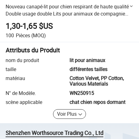
Nouveau canapé-lit pour chien respirant de haute qualité
Double usage double Lits pour animaux de compagnie
latéraux Accessoires Dog Nest Grand chat rectangulaire
1,30-1,65 $US
PET Lits
100
Pièces
(MOQ)
Attributs du Produit
nom du produit
lit pour animaux
taille
différentes tailles
matériau
Cotton Velvet, PP Cotton,
Various Materials
N° de Modèle.
WN250915
scène applicable
chat chien repos dormant
Voir Plus
Shenzhen Worthsource Trading Co., Ltd