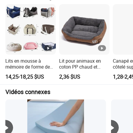
Lits en mousse à
Lit pour animaux en
Canapé e
mémoire de forme de
coton PP chaud et
côtelé su
luxe orthopédique sur
confortable - Lavable
chaud pou
14,25-18,25 $US
2,36 $US
1,28-2,4
mesure en gros pour
en machine et pliable
pour chat
grands chiens et chats
Vidéos connexes