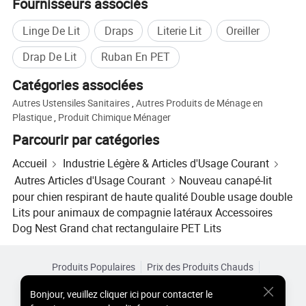
Fournisseurs associés
Linge De Lit
Draps
Literie Lit
Oreiller
Drap De Lit
Ruban En PET
Catégories associées
Autres Ustensiles Sanitaires
,
Autres Produits de Ménage en
Plastique
,
Produit Chimique Ménager
Parcourir par catégories
Accueil
Industrie Légère & Articles d'Usage Courant
Autres Articles d'Usage Courant
Nouveau canapé-lit
pour chien respirant de haute qualité Double usage double
Lits pour animaux de compagnie latéraux Accessoires
Dog Nest Grand chat rectangulaire PET Lits
Produits Populaires
Prix des Produits Chauds
Produits Chauds en Gros
Acheteur Vedette de
Site PC
Bonjour
,
veuillez cliquer ici pour contacter le
Aperçus