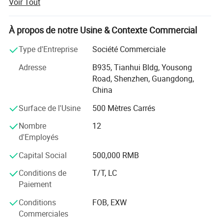
Voir Tout
annulées, les fermetures, etc. fondamentalement tout
produit qui a été considérablement réduits et doit être
vendu rapidement sont les produits que nous ont
À propos de notre Usine & Contexte Commercial
tendance à se traite fait sur.
Type d'Entreprise
Société Commerciale
Nous nous spécialisons dans le ménage
Adresse
B935, Tianhui Bldg, Yousong
gadgets/produits, articles pour animaux de compagnie,
Road, Shenzhen, Guangdong,
outils et produits de cuisine, de mobilier, mobilier de jardin,
China
Home Decor etc. Notre but est de fournir aux clients avec
la plupart des produits de valeur.
Surface de l'Usine
500 Mètres Carrés
Nombre
12
d'Employés
Capital Social
500,000 RMB
Conditions de
T/T, LC
Paiement
Conditions
FOB, EXW
Commerciales