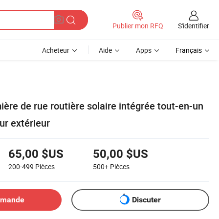
S'identifier
Publier mon RFQ
Acheteur
Aide
Apps
Français
ère de rue routière solaire intégrée tout-en-un
ur extérieur
65,00 $US
50,00 $US
200-499
Pièces
500+
Pièces
emande
Discuter