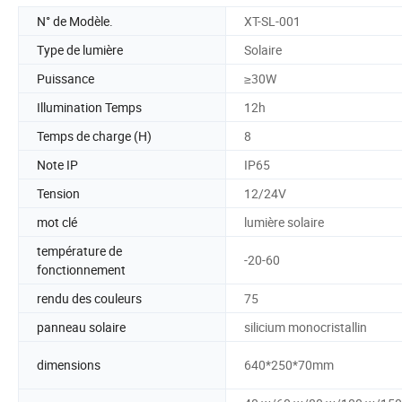
N° de Modèle.
XT-SL-001
Type de lumière
Solaire
Puissance
≥30W
Illumination Temps
12h
Temps de charge (H)
8
Note IP
IP65
Tension
12/24V
mot clé
lumière solaire
température de
-20-60
fonctionnement
rendu des couleurs
75
panneau solaire
silicium monocristallin
dimensions
640*250*70mm