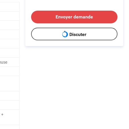
Envoyer demande
Discuter
euse
 +