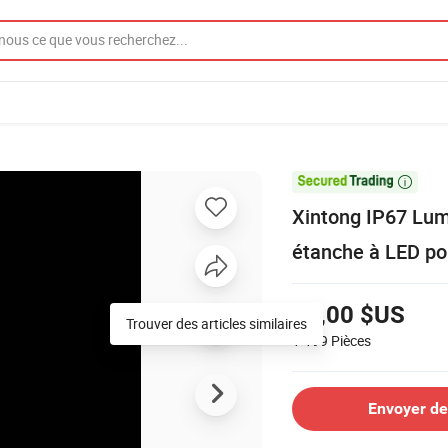

Xintong IP67 Lumi
étanche à LED po
80,00 $US
Trouver des articles similaires
1-199
Pièces
Envoyer d