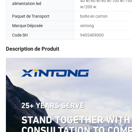
40 w/60 w/80 w/100 w/150
alimentation led
w/200 w.
Paquet de Transport
boîte en carton
Marque Déposée
xintong
Code SH
9405409000
Description de Produit