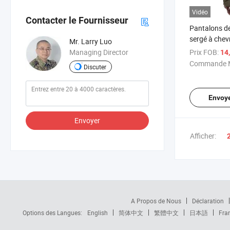
Vidéo
Contacter le Fournisseur
Pantalons de
sergé à chev
Mr. Larry Luo
Prix FOB:
Managing Director
14
Commande M
Discuter
Envoy
Envoyer
Afficher:
A Propos de Nous
Déclaration
Options des Langues:
English
简体中文
繁體中文
日本語
Fra