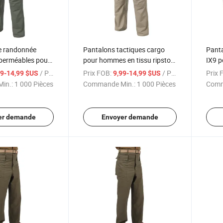
e randonnée
Pantalons tactiques cargo
Panta
mperméables pour
pour hommes en tissu ripstop
IX9 p
léger en coton avec élasticité
chass
/ Pièce
Prix FOB:
/ Pièce
Prix 
99-14,99 $US
9,99-14,99 $US
in.:
1 000 Pièces
Commande Min.:
1 000 Pièces
Comm
er demande
Envoyer demande