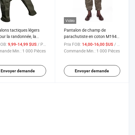
Vidéo
lons tactiques légers
Pantalon de champ de
our la randonnée, la
parachutiste en coton M1943
e et le combat
M43 Pantalon de champ de
FOB:
/ Pièce
Prix FOB:
/ Pièce
9,99-14,99 $US
14,00-16,00 $US
parachutiste
ande Min.:
1 000 Pièces
Commande Min.:
1 000 Pièces
Envoyer demande
Envoyer demande