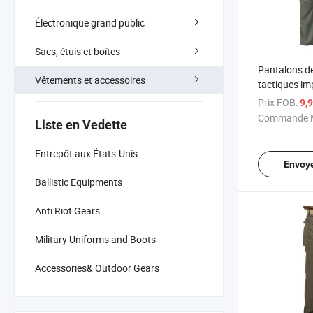
Électronique grand public
Sacs, étuis et boîtes
Pantalons d
Vêtements et accessoires
tactiques i
l'extérieur
Prix FOB:
9,
Commande M
Liste en Vedette
Entrepôt aux États-Unis
Envoy
Ballistic Equipments
Anti Riot Gears
Military Uniforms and Boots
Accessories& Outdoor Gears