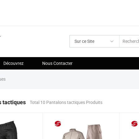
Sur ce Site
Découvrez
Nous Contacter
ues
 tactiques
Total 10 Pantalons tactiques Produits