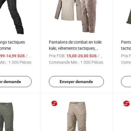
rgo tactiques
Pantalons de combat en toile
Pant
 homme
kaki, vêtements tactiques,
tacti
costume tactique pour
olive
/ Pièce
Prix FOB:
/ Pièce
Prix 
,99-14,99 $US
15,00-20,00 $US
homme
in.:
1 000 Pièces
Commande Min.:
1 000 Pièces
Comm
er demande
Envoyer demande