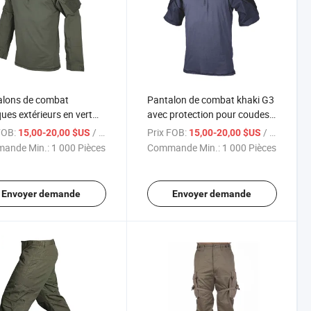
alons de combat
Pantalon de combat khaki G3
ques extérieurs en vert
avec protection pour coudes
 pour hommes
et genoux
FOB:
/ Pièce
Prix FOB:
/ Pièce
15,00-20,00 $US
15,00-20,00 $US
ande Min.:
1 000 Pièces
Commande Min.:
1 000 Pièces
Envoyer demande
Envoyer demande