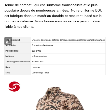
Tenue de combat,
qui est l'uniforme traditionaliste et le plus
populaire depuis de nombreuses années.
Notre uniforme BDU
est fabriqué dans un matériau durable et respirant, basé sur la
norme de défense. Nous fournissons un service personnalisé
fiable à nos clients.
Type de produit
Uniforme de nylon de défense de troupe personnalisé Chad Digital Camouflage
Application
de défense
Formation
Poids du tissu
230 g/m2
Matériau
polyester/coton
Type d'approvisionnement
Service OEM
Sexe
Hommes
Style
Camouflage Tchad