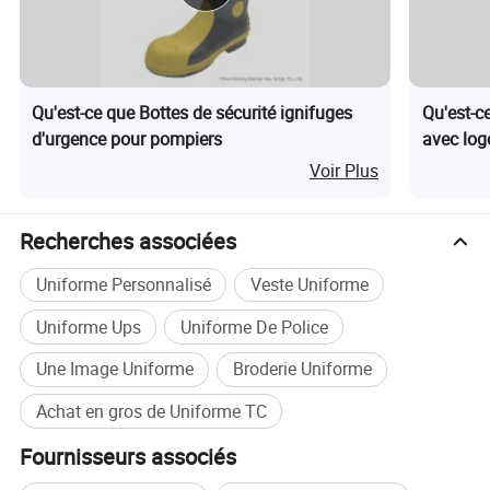
Qu'est-ce que Bottes de sécurité ignifuges
Qu'est-ce
d'urgence pour pompiers
avec log
Voir Plus
Recherches associées
Uniforme Personnalisé
Veste Uniforme
Uniforme :
Uniforme Ups
Uniforme De Police
1.Total de 4 poches avec fermeture à rabat à bouton
La poche gauche de la manche comporte une ouverture
Une Image Uniforme
Broderie Uniforme
de poche à crayons
Achat en gros de Uniforme TC
3.poignets réglables à trois boutons
4.collier à fusible
Fournisseurs associés
5.renforts au niveau du coude et du genou