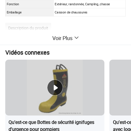
Fonction
Extérieur, randonnée, Campling, chasse
Emballage
Caisson de chaussures
Description du produit
Voir Plus
Vidéos connexes
Longueur de l'arbre à chaussures (mm)
Taille EUR
Taille US
Taille Royaume-Uni
254
39
7
6.5
261
40
7.5
7
267
41
8
7.5
274
42
9
8
281
43
10
9
287
44
11
10
294
45
12
11
301
46
13
10
Qu'est-ce que Bottes de sécurité ignifuges
Qu'est-ce
d'urgence pour pompiers
avec log