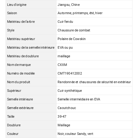
Lieu d'origine
Jiangsu, Chine
Saison
Automne, printemps, été, hiver
Matériau de l'arbre
Cuir fendu
Style
Chaussure de combat
Matériau supérieur
Polaire de Cowskin
Matériau de la semelle intérieure
EVA ou pu
Matériau de doublure
maillage
Nom de marque
CXXM
Numéro de modèle
CMT190412002
Nom du produit
Randonnée et chaussures de sécurité en extérieur
Supérieur
Cuir synthétique
Semelle intérieure
Semelle intermédiaire en EVA
Semelle extérieure
Caoutchouc
Taille
39-47
Doublure
Maillage
Couleur
Noir, couleur Sandy, vert