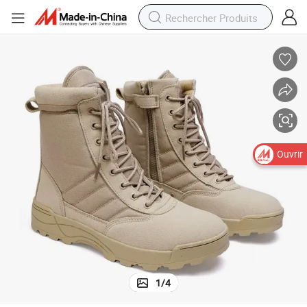
Ouvrir
1
/
4