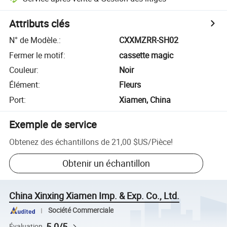
Attributs clés
N° de Modèle.
:
CXXMZRR-SH02
Fermer le motif
:
cassette magic
Couleur
:
Noir
Élément
:
Fleurs
Port
:
Xiamen, China
Exemple de service
Obtenez des échantillons de
21,00 $US
/
Pièce
!
Obtenir un échantillon
China Xinxing Xiamen Imp. & Exp. Co., Ltd.
Société Commerciale
5.0/5
Évaluation