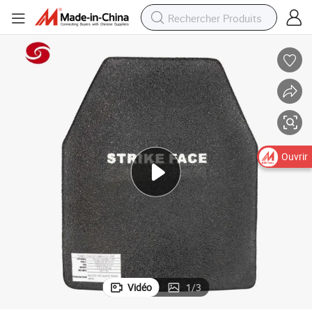
Ouvrir
Vidéo
1
/
3