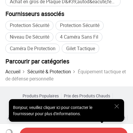
Achat en gros de Plaque D&#39;autod&eacute;fense
Norme d'auto-défense NIJ
Fournisseurs associés
Protection Sécurité
Protection Sécurité
Niveau De Sécurité
4 Caméra Sans Fil
Caméra De Protection
Gilet Tactique
Parcourir par catégories
Accueil
Sécurité & Protection
Équipement tactique et
Image de test
de défense personnelle
Produits Populaires
Prix des Produits Chauds
Produits Chauds en Gros
Acheteur Vedette de
Site PC
Bonjour
,
veuillez cliquer ici pour contacter le
Aperçus
fournisseur pour plus d'informations.
À Propos de
Accord d’Utilisateur
Politique de Confidentialité
Contact