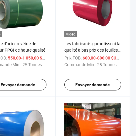
o
Vidéo
e d'acier revêtue de
Les fabricants garantissent la
ur PPGI de haute qualité
qualité à bas prix des feuilles
d'acier galvanisé prépeint en
FOB:
/ Tonne
Prix FOB:
/ Tonne
550,00-1 050,00 $US
600,00-800,00 $US
bobine
ande Min.:
25 Tonnes
Commande Min.:
25 Tonnes
Envoyer demande
Envoyer demande