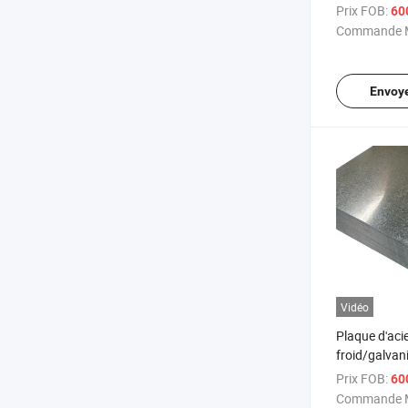
de grade 20
Prix FOB:
60
316 316L 30
Commande M
acier inoxyd
Envoy
Vidéo
Plaque d'aci
froid/galvan
Prix FOB:
60
Commande M