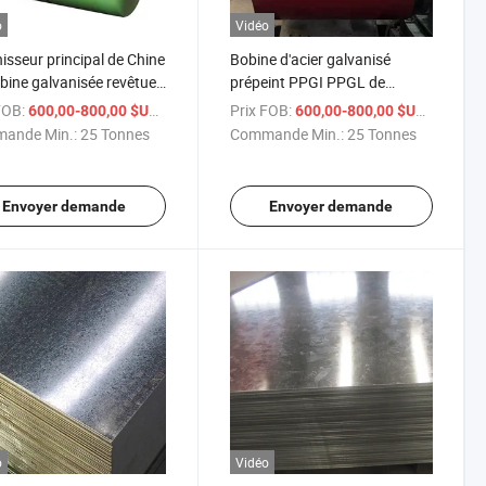
o
Vidéo
isseur principal de Chine
Bobine d'acier galvanisé
bine galvanisée revêtue
prépeint PPGI PPGL de
uleur
couleur Ral revêtue
FOB:
/ Tonne
Prix FOB:
/ Tonne
600,00-800,00 $US
600,00-800,00 $US
ande Min.:
25 Tonnes
Commande Min.:
25 Tonnes
Envoyer demande
Envoyer demande
o
Vidéo