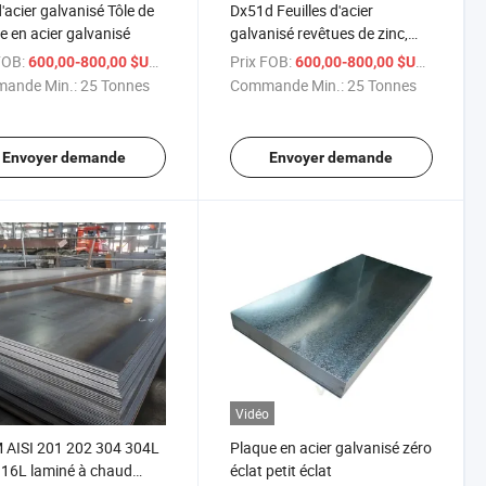
d'acier galvanisé Tôle de
Dx51d Feuilles d'acier
re en acier galvanisé
galvanisé revêtues de zinc,
revêtement en alliage de zinc
FOB:
/ Tonne
Prix FOB:
/ Tonne
600,00-800,00 $US
600,00-800,00 $US
et fer, plaque d'acier galvanisé
ande Min.:
25 Tonnes
Commande Min.:
25 Tonnes
Envoyer demande
Envoyer demande
Vidéo
 AISI 201 202 304 304L
Plaque en acier galvanisé zéro
16L laminé à chaud
éclat petit éclat