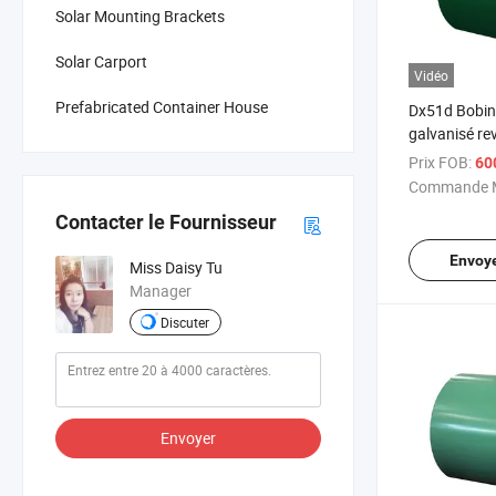
Solar Mounting Brackets
Solar Carport
Vidéo
Prefabricated Container House
Dx51d Bobine
galvanisé re
Prix FOB:
60
Commande M
Contacter le Fournisseur
Envoy
Miss Daisy Tu
Manager
Discuter
Envoyer