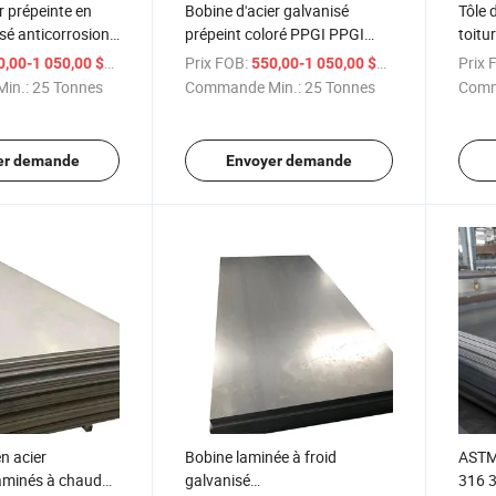
r prépeinte en
Bobine d'acier galvanisé
Tôle 
isé anticorrosion
prépeint coloré PPGI PPGI
toitu
protectrice en
Bobine galvanisée à chaud
/ Tonne
Prix FOB:
/ Tonne
Prix 
,00-1 050,00 $US
550,00-1 050,00 $US
prépeinte
in.:
25 Tonnes
Commande Min.:
25 Tonnes
Comm
er demande
Envoyer demande
n acier
Bobine laminée à froid
ASTM
aminés à chaud
galvanisé
316 3