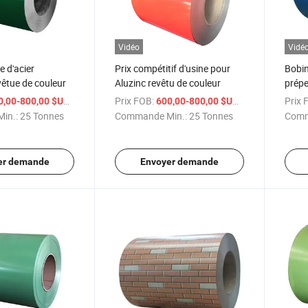
Vidéo
Vidé
 d'acier
Prix compétitif d'usine pour
Bobin
vêtue de couleur
Aluzinc revêtu de couleur
prépe
de co
/ Tonne
Prix FOB:
/ Tonne
Prix 
0,00-800,00 $US
600,00-800,00 $US
toit
in.:
25 Tonnes
Commande Min.:
25 Tonnes
Comm
er demande
Envoyer demande