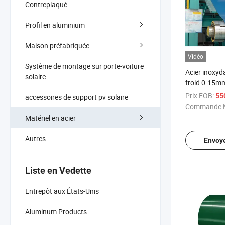
Contreplaqué
Profil en aluminium
Maison préfabriquée
Vidéo
Système de montage sur porte-voiture
Acier inoxyd
solaire
froid 0.15m
haute qualit
Prix FOB:
550
accessoires de support pv solaire
Commande M
Matériel en acier
Autres
Envoy
Liste en Vedette
Entrepôt aux États-Unis
Aluminum Products