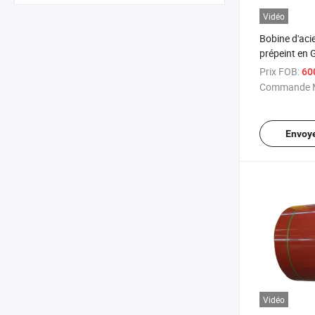
Vidéo
Bobine d'aci
prépeint en 
Prix FOB:
60
Commande M
Envoy
Vidéo