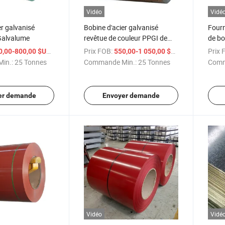
Vidéo
Vidé
er galvanisé
Bobine d'acier galvanisé
Fourn
Galvalume
revêtue de couleur PPGI de
de bo
haute qualité
de co
/ Tonne
Prix FOB:
/ Tonne
Prix 
0,00-800,00 $US
550,00-1 050,00 $US
in.:
25 Tonnes
Commande Min.:
25 Tonnes
Comm
er demande
Envoyer demande
Vidéo
Vidé