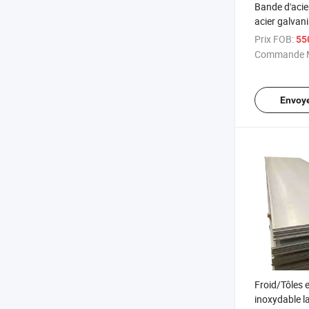
Bande d'acie
acier galvan
avec couche 
Prix FOB:
550
zinc
Commande M
Envoy
Froid/Tôles e
inoxydable l