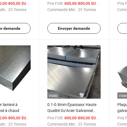
1 202 304 304L
/aluminium/carbone/toiture/recouvert
Plaqu
/ Tonne
Prix FOB:
/ Tonne
Prix 
0,00-800,00 $US
600,00-800,00 $US
9S Plaque en
de zinc en cuivre à revêtement
in.:
25 Tonnes
Commande Min.:
25 Tonnes
Comm
able
de couleur plaque en acier
inoxydable
er demande
Envoyer demande
Vidéo
Vidé
er laminé à
0.1-0.8mm Épaisseur Haute
Plaqu
isé à chaud
Qualité Gi/Acier Galvanisé
galva
SGCC Feuille Métallique
la co
/ Tonne
Prix FOB:
/ Tonne
Prix 
0,00-800,00 $US
600,00-800,00 $US
Électro Galvanisée
in.:
25 Tonnes
Commande Min.:
25 Tonnes
Comm