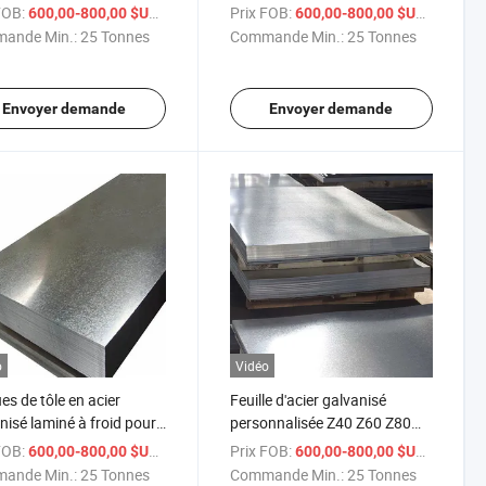
e en acier inoxydable
FOB:
/ Tonne
Prix FOB:
/ Tonne
600,00-800,00 $US
600,00-800,00 $US
ande Min.:
25 Tonnes
Commande Min.:
25 Tonnes
Envoyer demande
Envoyer demande
o
Vidéo
es de tôle en acier
Feuille d'acier galvanisé
nisé laminé à froid pour
personnalisée Z40 Z60 Z80
nstruction
Z100 Z150 Z180 Z275
FOB:
/ Tonne
Prix FOB:
/ Tonne
600,00-800,00 $US
600,00-800,00 $US
ande Min.:
25 Tonnes
Commande Min.:
25 Tonnes