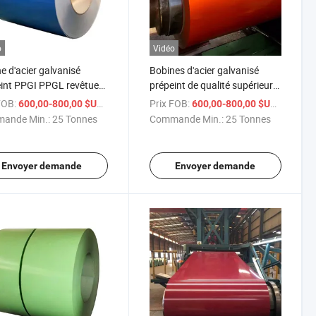
o
Vidéo
e d'acier galvanisé
Bobines d'acier galvanisé
int PPGI PPGL revêtue
prépeint de qualité supérieure
uleur PPGI pour tuile de
Ral
FOB:
/ Tonne
Prix FOB:
/ Tonne
600,00-800,00 $US
600,00-800,00 $US
ande Min.:
25 Tonnes
Commande Min.:
25 Tonnes
Envoyer demande
Envoyer demande