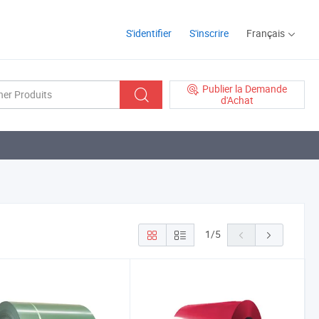
S'identifier
S'inscrire
Français
Publier la Demande
d'Achat
1
/
5