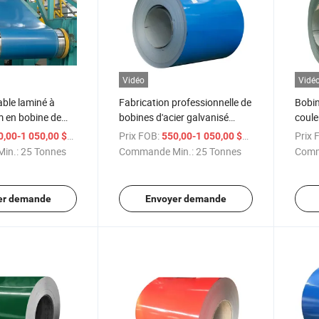
Vidéo
Vidé
able laminé à
Fabrication professionnelle de
Bobin
m en bobine de
bobines d'acier galvanisé
coule
é 420j2
prépeint (GI, GL, PPGI, PPGL)
/ Tonne
Prix FOB:
/ Tonne
Prix 
,00-1 050,00 $US
550,00-1 050,00 $US
in.:
25 Tonnes
Commande Min.:
25 Tonnes
Comm
er demande
Envoyer demande