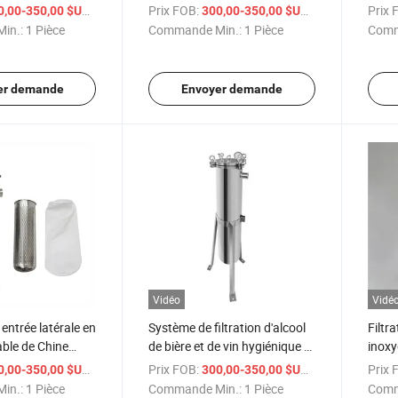
NSI 304 Side
acier inoxydable Haut Filtre à
latéra
/ Pièce
Prix FOB:
/ Pièce
Prix 
0,00-350,00 $US
300,00-350,00 $US
simple d'entrée
sac unique d'entrée de gamme
carto
in.:
1 Pièce
Commande Min.:
1 Pièce
Comm
ion de fermeture
pour boîtier de filtre de
traitement de l'eau
er demande
Envoyer demande
Vidéo
Vidé
à entrée latérale en
Système de filtration d'alcool
Filtra
able de Chine
de bière et de vin hygiénique 2
inoxy
ent de filtre à
pouce filtre à sac entrée
supér
/ Pièce
Prix FOB:
/ Pièce
Prix 
0,00-350,00 $US
300,00-350,00 $US
de filtre à
latérale cartouche filtre boîtier
SS304
in.:
1 Pièce
Commande Min.:
1 Pièce
Comm