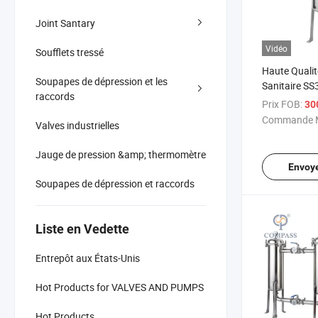
Joint Santary
Vidéo
Soufflets tressé
Haute Qualit
Soupapes de dépression et les
Sanitaire SS
raccords
Inoxydable 1
Prix FOB:
30
Entrée Uniqu
Commande M
Valves industrielles
Logement
Jauge de pression &amp; thermomètre
Envoy
Soupapes de dépression et raccords
Liste en Vedette
Entrepôt aux États-Unis
Hot Products for VALVES AND PUMPS
Hot Products