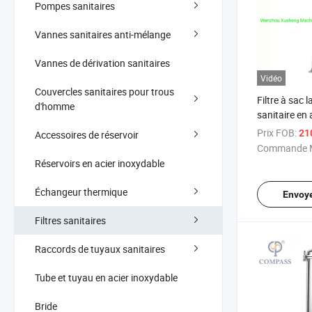
Pompes sanitaires
Vannes sanitaires anti-mélange
Vannes de dérivation sanitaires
Vidéo
Couvercles sanitaires pour trous
Filtre à sac 
d'homme
sanitaire en 
SS304 SS31
Prix FOB:
21
Accessoires de réservoir
Commande M
Réservoirs en acier inoxydable
Échangeur thermique
Envoy
Filtres sanitaires
Raccords de tuyaux sanitaires
Tube et tuyau en acier inoxydable
Bride