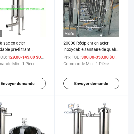
o
Vidéo
 à sac en acier
20000 Récipient en acier
dable pré-filtrant
inoxydable sanitaire de qualité
aire hygiénique à entrée
alimentaire SS304 Entrée
FOB:
/ Pièce
Prix FOB:
/ Pièce
129,00-145,00 $US
300,00-350,00 $US
ieure pour le traitement
latérale 1PC 1# Filtre à sac en
ande Min.:
1 Pièce
Commande Min.:
1 Pièce
iquides
PE
Envoyer demande
Envoyer demande