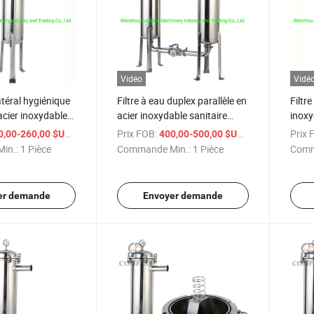
Vidéo
Vidé
latéral hygiénique
Filtre à eau duplex parallèle en
Filtre
acier inoxydable
acier inoxydable sanitaire
inoxy
6L
hygiénique poli
sanit
/ Pièce
Prix FOB:
/ Pièce
Prix 
0,00-260,00 $US
400,00-500,00 $US
supér
in.:
1 Pièce
Commande Min.:
1 Pièce
Comm
des l
er demande
Envoyer demande