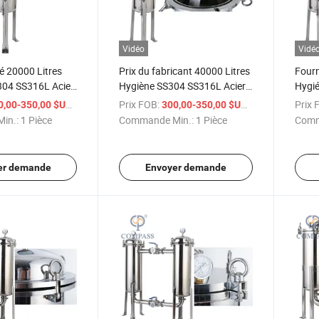
Vidéo
Vidé
é 20000 Litres
Prix du fabricant 40000 Litres
Fourn
304 SS316L Acier
Hygiène SS304 SS316L Acier
Hygi
# Sac Latéral
inoxydable 2# Sac Entrée
Acier
/ Pièce
Prix FOB:
/ Pièce
Prix 
0,00-350,00 $US
300,00-350,00 $US
e Sac Filtre PE
unique Sac Logement de filtre
Entré
in.:
1 Pièce
Commande Min.:
1 Pièce
Comm
PE
Filtr
er demande
Envoyer demande