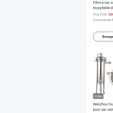
Filtre à sac 
inoxydable d
AISI304 pour
Prix FOB:
30
avec un extr
Commande M
à entrée sup
Envoy
Vidéo
Wenzhou four
pour sac sani