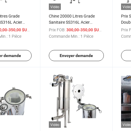
Vidéo
Vidé
itres Grade
Chine 20000 Litres Grade
Prix 
SS316L Acier
Sanitaire SS316L Acier
Doubl
1# Sac de
Inoxydable Eau 2# Sac Entrée
Inoxy
/ Pièce
Prix FOB:
/ Pièce
Prix 
0,00-350,00 $US
300,00-350,00 $US
e l'Eau Entrée
Latérale Double Sac Filtre PE
Alime
in.:
1 Pièce
Commande Min.:
1 Pièce
Comm
ble Sac
Logement
d'Ent
Filtre PE
Trait
er demande
Envoyer demande
Vidéo
Vidé