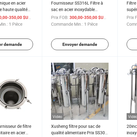
unique en acier
Fournisseur SS316L Filtre à
Filtr
e haute qualité
sac en acier inoxydable
supér
 l'hygiène 2#
hygiénique 3# pour
de qu
/ Pièce
Prix FOB:
/ Pièce
Prix 
0,00-350,00 $US
300,00-350,00 $US
acteur à tri-clamp
l'extraction de fil de sac,
Wenzh
in.:
1 Pièce
Commande Min.:
1 Pièce
Comm
érieure
entrée par le haut d'un seul
d'ext
côté
er demande
Envoyer demande
Vidéo
Vidé
nisseur de filtre
Xusheng filtre pour sac de
20inc
taire en acier
qualité alimentaire Prix SS304
inoxy