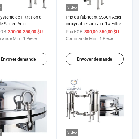
o
Vidéo
Système de Filtration à
Prix du fabricant SS304 Acier
e Sac en Acier
inoxydable sanitaire 1# Filtre
dable de Qualité
à sac à entrée supérieure avec
FOB:
/ Pièce
Prix FOB:
/ Pièce
300,00-350,00 $US
300,00-350,00 $US
ntaire SS304 Filtre à Sac
bride d'extraction
ande Min.:
1 Pièce
Commande Min.:
1 Pièce
rée Supérieure pour le
ement de l'Eau
Envoyer demande
Envoyer demande
o
Vidéo