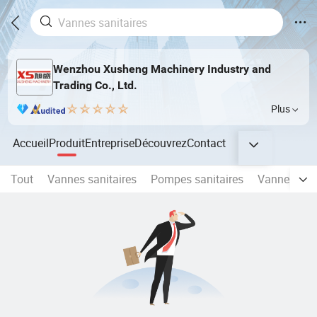
Wenzhou Xusheng Machinery Industry and
Trading Co., Ltd.
Plus
Accueil
Produit
Entreprise
Découvrez
Contact
Tout
Vannes sanitaires
Pompes sanitaires
Vannes sani