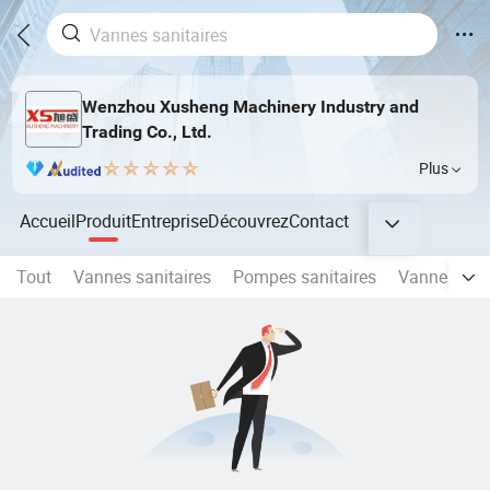
Wenzhou Xusheng Machinery Industry and
Trading Co., Ltd.
Plus
Accueil
Produit
Entreprise
Découvrez
Contact
Tout
Vannes sanitaires
Pompes sanitaires
Vannes sani