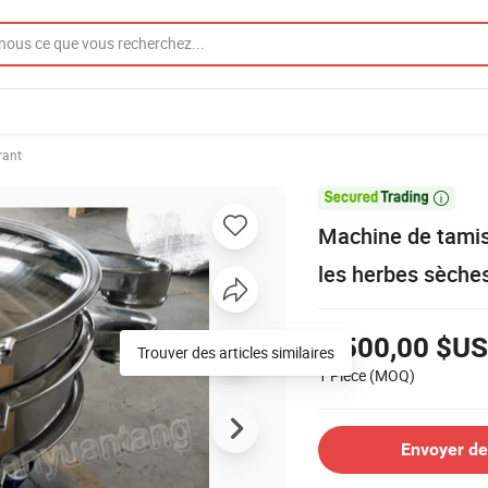
rant

Machine de tamis
les herbes sèche
1 500,00 $US
1 Pièce
(MOQ)
Envoyer d