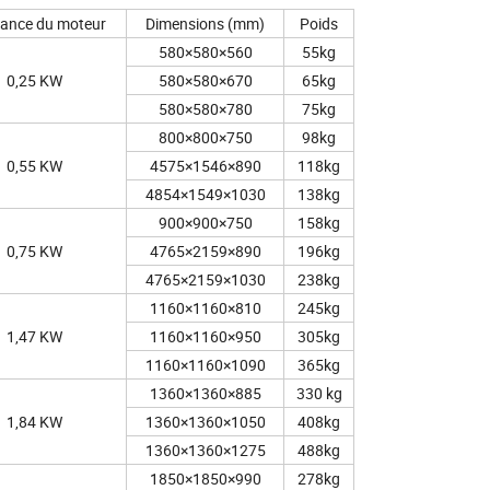
ance du moteur
Dimensions (mm)
Poids
580×580×560
55kg
0,25 KW
580×580×670
65kg
580×580×780
75kg
800×800×750
98kg
0,55 KW
4575×1546×890
118kg
4854×1549×1030
138kg
900×900×750
158kg
0,75 KW
4765×2159×890
196kg
4765×2159×1030
238kg
1160×1160×810
245kg
1,47 KW
1160×1160×950
305kg
1160×1160×1090
365kg
1360×1360×885
330 kg
1,84 KW
1360×1360×1050
408kg
1360×1360×1275
488kg
1850×1850×990
278kg