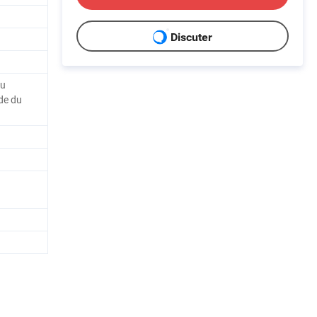
Discuter
au
de du