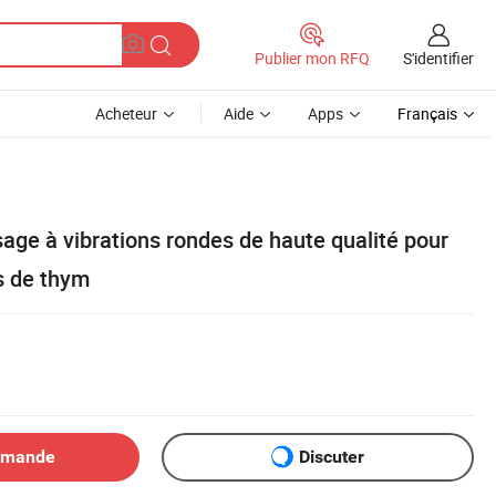
S'identifier
Publier mon RFQ
Acheteur
Aide
Apps
Français
age à vibrations rondes de haute qualité pour
s de thym
emande
Discuter