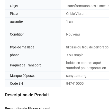
Objet
Transformation des aliment
Piste
Crible Vibrant
garantie
1 an
Condition
Nouveau
type de maillage
fil tissé ou trou de perforati
phase
3 ou simple
boîtier en contreplaqué
Paquet de Transport
standard pour exportation
Marque Déposée
sanyuantang
Code SH
847410000
Description de Produit
Description de l'écran vibrant