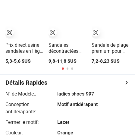
l'été
EVA légers,
en diamant,
sandales
mode estivale de
décontractées
haute qualité,
unisexes
vente directe
d'usine
disponible
Prix direct usine
Sandales
Sandale de plage
sandales en liège
décontractées
premium pour
pour l'été en
d'été pour
hommes pour
5,3-5,6 $US
9,8-11,8 $US
7,2-8,23 $US
extérieur
femmes, mode,
une relaxation
vente en gros,
estivale ultime
chaussures,
sandales
Détails Rapides
N° de Modèle.:
ladies shoes-997
Conception
Motif antidérapant
antidérapante:
Fermer le motif:
Lacet
Couleur:
Orange