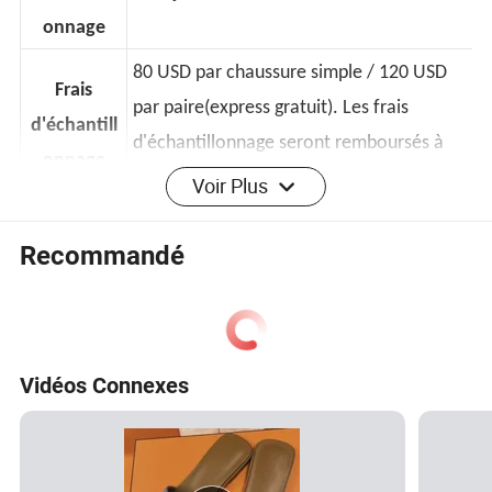
d'échantill
7-10 jours
onnage
80 USD par chaussure simple / 120 USD
Frais
par paire(
express gratuit
)
. Les frais
d'échantill
d'échantillonnage seront remboursés à
Voir Plus
onnage
partir de la quantité de 120 paires.
Recommandé
Date limite
25-45 jours (Dépend de votre quantité)
en vrac
Expédition
Express, Air, Mer
Vidéos Connexes
Modalités
de
T/T, Trade Assurance, Paypal, L/C
paiement