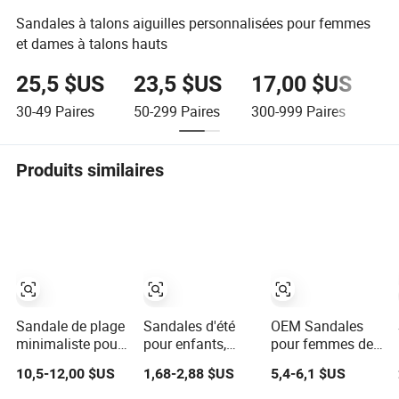
Sandales à talons aiguilles personnalisées pour femmes
et dames à talons hauts
25,5 $US
23,5 $US
17,00 $US
1
30-49
Paires
50-299
Paires
300-999
Paires
1 
Produits similaires
Sandale de plage
Sandales d'été
OEM Sandales
minimaliste pour
pour enfants,
pour femmes de
hommes,
sandales
fête avec talon
10,5-12,00 $US
1,68-2,88 $US
5,4-6,1 $US
respirante et ultra
respirantes pour
électroplaqué,
confortable pour
filles, sabots en
dessus en chaîne