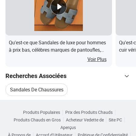
Service
OEM/ODM
Produits Show
Tableau des tailles
Qu'est-ce que Sandales de luxe pour hommes
Qu'est-
Personnalisé
à prix bas, célèbres marques de pantoufles,
cuir vér
Certifications
tongs pour femmes et dames
sandale
Voir Plus
créateu
Emballage & Expédition
premium
Recherches Associées
pour f
Emballage & Livraison
Sandales De Chaussures
Détails d'emballage:
emballage d'exportation régulier. YS002 chaussures à
Parcourir par Catégories
Sandales Pour Femmes
Chaussures Sandales
talons hauts pour femmes chaussures fantaisie pour
Produits Populaires
Prix des Produits Chauds
dames chaussures à talons pour femmes
Produits Chauds en Gros
Acheteur Vedette de
Site PC
Sandales À Talons Hauts
Détail de livraison: 35-45 jours
Aperçus
À Propos de
Accord d’Utilisateur
Politique de Confidentialité